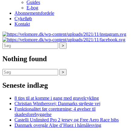
Guides
E-bog
Abonnementsfordele
Cykelløb
Kontakt
Søg
Nothing found
Søg
Seneste indlæg
8 tips til at komme i gang med gravelcykling
Christian Winthersvej: Danmarks stejleste vej
Funktionalitet før coretræning: 4 øvelser til
skadesforebyggelse
Castelli Unlimited Pro 2 jersey og Free Aero Race bibs
Danmark overgår Alpe d’Huez i hårnålesving