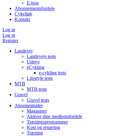
E-bog
Abonnementsfordele
Cykelløb
Kontakt
Log in
Log in
Register
Landevej
Landevejs tests
Udstyr
eCykling
e-cykling tests
Lifestyle tests
MTB
MTB tests
Gravel
Gravel tests
Abonnentsider
Magasiner
Aktiver dine medlemsfordele
Træningsprogrammer
Kost og ernæring
Træning