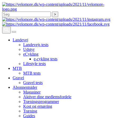
Søg
Landevej
Landevejs tests
Udstyr
eCykling
e-cykling tests
Lifestyle tests
MTB
MTB tests
Gravel
Gravel tests
Abonnentsider
Magasiner
Aktiver dine medlemsfordele
Træningsprogrammer
Kost og ernæring
Træning
Guides