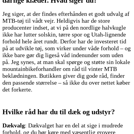
dårlige klæder. Hvad siger du?
Jeg siger, at der findes efterhånden et godt udvalg af
MTB-tøj til vådt vejr. Heldigvis har de store
producenter indset, at vi på den nordlige halvkugle
ikke har lutter solskin, tørre spor og Utah-lignende
forhold hele året rundt. Derfor har de investeret tid
på at udvikle tøj, som virker under våde forhold – og
ikke bare gør dig ligeså våd indenunder som uden
på. Jeg synes, at man skal spørge og støtte sin lokale
mountainbikeforhandler om råd til vinter MTB
beklædningen. Butikken giver dig gode råd, finder
den passende størrelse – så ikke du over nettet køber
det forkerte.
Hvilke råd har du til dæk og udstyr?
Dækvalg
: Dækvalget har en del at sige i mudrede
forhold, og du bør køre med væsentlig grovere