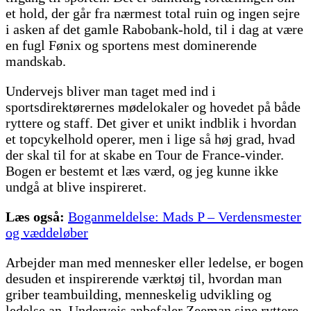
et hold, der går fra nærmest total ruin og ingen sejre
i asken af det gamle Rabobank-hold, til i dag at være
en fugl Fønix og sportens mest dominerende
mandskab.
Undervejs bliver man taget med ind i
sportsdirektørernes mødelokaler og hovedet på både
ryttere og staff. Det giver et unikt indblik i hvordan
et topcykelhold operer, men i lige så høj grad, hvad
der skal til for at skabe en Tour de France-vinder.
Bogen er bestemt et læs værd, og jeg kunne ikke
undgå at blive inspireret.
Læs også:
Boganmeldelse: Mads P – Verdensmester
og væddeløber
Arbejder man med mennesker eller ledelse, er bogen
desuden et inspirerende værktøj til, hvordan man
griber teambuilding, menneskelig udvikling og
ledelse an. Undervejs anbefaler Zeeman sine ryttere