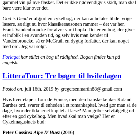
gammel vin på nye flasker. Det er ikke nødvendigvis skidt, man skal
bare være klar over det.
God is Dead
er afgjort en cykelbog, der kan anbefales til de ivrige
læsere, særligt nu hvor klassikersæsonen rammer – det var her,
Frank Vandenbroucke for alvor var i hopla. Det er en bog, der giver
et indblik i en svunden tid, og selv hvis man kender til
Vandenbroucke, så er McGrath en dygtig forfatter, der kan noget
med ord. Jeg var solgt.
Forlaget
har stillet en bog til rådighed. Bogen findes kun på
engelsk.
LitteraTour: Tre bøger til hviledagen
Posted on:
juli 16th, 2019
by
gregersenmartin88@gmail.com
Hvis hver etape i Tour de France, med den franske tænker Roland
Barthes ord, svarer til enheden i et romankapitel, hvad gør man så de
dage, hvor der ikke er et kapitel at læse? Man griber selvfølgelig ud
efter en god cykelbog. Men hvad skal man vælge? Her er
Cykelmagasinets bud:
Peter Cossins:
Alpe D’Huez
(2016)