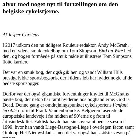
alvor med noget nyt til fortællingen om den
belgiske cykelstjerne.
Af Jesper Carstens
I 2017 udkom den nu tidligere Rouleur-redaktør, Andy McGrath,
med en yderst smuk cykelbog om Tom Simpson.
Bird on Wire
hed
den, og bogen formåede på smuk måde at illustrere Tom Simpsons
flotte karriere.
Det var en smuk bog, der også gik hen og vandt William Hills
prestigefyldte sportsbogspris, der i tidens løb har hyldet nogle af de
bedste sportsbøger.
Derfor var der også gigantiske forventninger knyttet til McGraths
næste bog, der netop har ramt hylderne hos boghandlerne: God is
Dead. Denne gang er omdrejningspunktet cykelsportens
l’enfant
terrible
i form af Frank Vandenbroucke. Belgieren raserede de
europæiske landeveje i fra midten af 90’erne og frem til
årtusindeskiftet. Faktisk havde han sin suverænt bedste sæson i
1999, hvor han vandt Liege-Bastogne-Liege i overlegen facon samt
Omloop Het Nieuwsblad – men det var også hans sidste sæson på