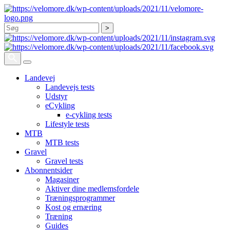
Søg
Landevej
Landevejs tests
Udstyr
eCykling
e-cykling tests
Lifestyle tests
MTB
MTB tests
Gravel
Gravel tests
Abonnentsider
Magasiner
Aktiver dine medlemsfordele
Træningsprogrammer
Kost og ernæring
Træning
Guides