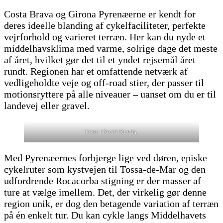
Costa Brava og Girona Pyrenæerne er kendt for
deres ideelle blanding af cykelfaciliteter, perfekte
vejrforhold og varieret terræn. Her kan du nyde et
middelhavsklima med varme, solrige dage det meste
af året, hvilket gør det til et yndet rejsemål året
rundt. Regionen har et omfattende netværk af
vedligeholdte veje og off-road stier, der passer til
motionsryttere på alle niveauer – uanset om du er til
landevej eller gravel.
Foto: David Rueda.
Med Pyrenæernes forbjerge lige ved døren, episke
cykelruter som kystvejen til Tossa-de-Mar og den
udfordrende Rocacorba stigning er der masser af
ture at vælge imellem. Det, der virkelig gør denne
region unik, er dog den betagende variation af terræn
på én enkelt tur. Du kan cykle langs Middelhavets