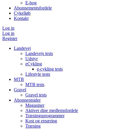
E-bog
Abonnementsfordele
Cykelløb
Kontakt
Log in
Log in
Register
Landevej
Landevejs tests
Udstyr
eCykling
e-cykling tests
Lifestyle tests
MTB
MTB tests
Gravel
Gravel tests
Abonnentsider
Magasiner
Aktiver dine medlemsfordele
Træningsprogrammer
Kost og ernæring
Træning