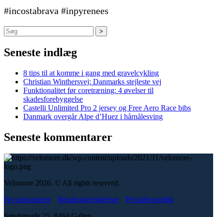
#incostabrava #inpyrenees
Søg
Seneste indlæg
8 tips til at komme i gang med gravelcykling
Christian Winthersvej: Danmarks stejleste vej
Funktionalitet før coretræning: 4 øvelser til
skadesforebyggelse
Castelli Unlimited Pro 2 jersey og Free Aero Race bibs
Danmark overgår Alpe d’Huez i hårnålesving
Seneste kommentarer
Velomore 2026. © All rights reserved.
For annoncører
Betalingsbetingelser
Privatlivspolitik
Søndergade 25, 8464 Galten