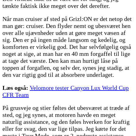
tænkte faktisk ikke meget over det derefter.
Når man cruiser af sted på Grizl:ON er det netop det
man gør: cruiser. Den flyder nemt og ubesværet hen
over alle ujævnheder uden at gøre meget væsen af
sig. Den er på ingen måde langsom og kedelig, og
komforten er virkelig god. Det har selvfølgelig også
noget at sige, at man har en 40 mm forgaffel til lige
at tage det værste. Den kan man hurtigt låse på
toppen af forgaflen, og selv der, synes jeg stadig, at
den var rigtig god til at absorbere underlaget.
Læs også:
Velomore tester Canyon Lux World Cup
CFR Team
På grusveje og stier føltes det ubesværet at træde af
sted, og jeg synes, at motoren havde en meget
naturlig assistance, og den føles hverken for kraftig
eller for svag, den var lige tilpas. Jeg kørte for det
meste i Tour Mode, som er 2. nederste assistance