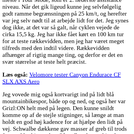
niveau. Når det gik ligeud kunne jeg selvfølgelig
godt ramme begrænsningen på 25 km/t, og herefter
var jeg selv nødt til at arbejde lidt for det. Jeg synes
dog ikke, at det var så galt, når cyklen vejede de
cirka 15,5 kg. Jeg har ikke fået kørt en 100 km tur
for at teste rækkevidden, men jeg har været meget
tilfreds med den indtil videre. Rækkevidden
afhænger af rigtig mange ting, og derfor er det en
svær størrelse at teste helt præcist.
Læs også:
Velomore tester Canyon Endurace CF
SLX AXS Aero
Jeg vovede mig også kortvarigt ind på lidt blå
mountainbikespor, både op og ned, og også her var
Grizl:ON helt med på legen. Den kunne snildt
komme op af de stejle stigninger, så længe at man
holdt en god høj kadence for at hjælpe den lidt på
vej. Schwalbe dækkene gav masser af greb til trods