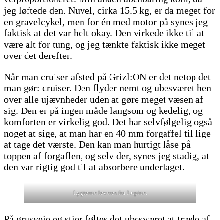
jeg løftede den. Nuvel, cirka 15.5 kg, er da meget for
en gravelcykel, men for én med motor på synes jeg
faktisk at det var helt okay. Den virkede ikke til at
være alt for tung, og jeg tænkte faktisk ikke meget
over det derefter.
Når man cruiser afsted på Grizl:ON er det netop det
man gør: cruiser. Den flyder nemt og ubesværet hen
over alle ujævnheder uden at gøre meget væsen af
sig. Den er på ingen måde langsom og kedelig, og
komforten er virkelig god. Det har selvfølgelig også
noget at sige, at man har en 40 mm forgaffel til lige
at tage det værste. Den kan man hurtigt låse på
toppen af forgaflen, og selv der, synes jeg stadig, at
den var rigtig god til at absorbere underlaget.
Lygterne leveres fra Lupine.
På grusveje og stier føltes det ubesværet at træde af