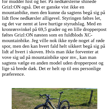
for mudder hist og her. På nedkørslerne shinede
Grizl:ON også. Det er ganske vist ikke en
mountanbike, men den kunne da sagtens begå sig på
lidt flow nedkørsler alligevel. Styringen føltes let,
og det var nemt at lave hurtige styrudslag. Med en
kronrørsvinkel på 69,5 grader og en lille dropperpost
føltes Grizl:ON næsten som en fuldblods XC-
mountainbike. Jeg ville nok ikke nyde noget af røde
spor, men den kan hvert fald helt sikkert begå sig på
lidt af hvert i skoven. Hvis man ikke forventer at
vove sig ud på mountainbike spor mv., kan man
sagtens vælge en anden model uden dropperpost og
lige så brede dæk. Det er helt op til ens personlige
præference.