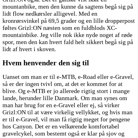
mountanbike, men den kunne da sagtens begå sig på
lidt flow nedkørsler alligevel. Med en
kronrørsvinkel på 69,5 grader og en lille dropperpost
føltes Grizl:ON næsten som en fuldblods XC-
mountainbike. Jeg ville nok ikke nyde noget af røde
spor, men den kan hvert fald helt sikkert begå sig på
lidt af hvert i skoven.
Hvem henvender den sig til
Uanset om man er til e-MTB, e-Road eller e-Gravel,
så er der ingen tvivl om, at det er kommet for at
blive. Og e-MTB er jo allerede rigtig stort i mange
lande, herunder lille Danmark. Om man synes om
man har brug for en e-Gravel eller ej, så virker
Grizl:ON til at være virkelig vellykket, og hvis man
er til e-Gravel, vil man få rigtig meget for pengene
hos Canyon. Det er en velkørende komfortabel
gravelcykel, som bestemt også er klar på sjov og