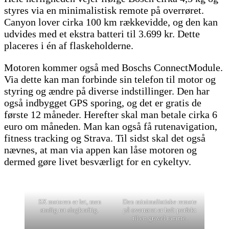
styres via en minimalistisk remote på overrøret.
Canyon lover cirka 100 km rækkevidde, og den kan
udvides med et ekstra batteri til 3.699 kr. Dette
placeres i én af flaskeholderne.
Motoren kommer også med Boschs ConnectModule.
Via dette kan man forbinde sin telefon til motor og
styring og ændre på diverse indstillinger. Den har
også indbygget GPS sporing, og det er gratis de
første 12 måneder. Herefter skal man betale cirka 6
euro om måneden. Man kan også få rutenavigation,
fitness tracking og Strava. Til sidst skal det også
nævnes, at man via appen kan låse motoren og
dermed gøre livet besværligt for en cykeltyv.
SX motoren er let, men
Den minimalistiske remote
stadig ret slagkraftig.
på overrøret er helt perfekt
til en gravel ramme.