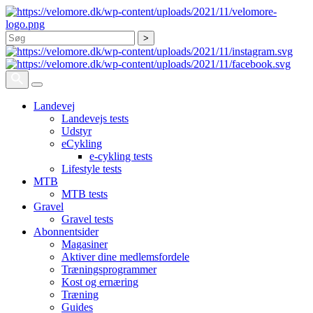
Søg
Landevej
Landevejs tests
Udstyr
eCykling
e-cykling tests
Lifestyle tests
MTB
MTB tests
Gravel
Gravel tests
Abonnentsider
Magasiner
Aktiver dine medlemsfordele
Træningsprogrammer
Kost og ernæring
Træning
Guides