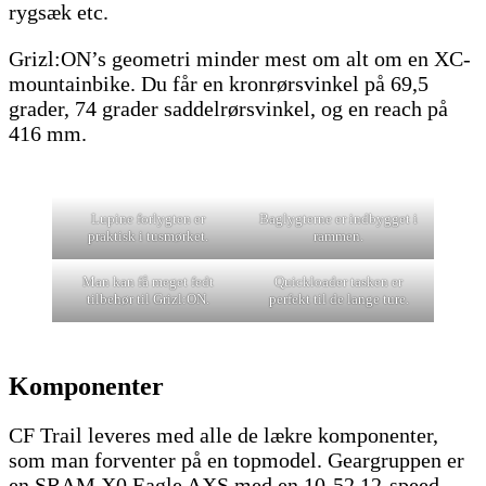
rygsæk etc.
Grizl:ON’s geometri minder mest om alt om en XC-
mountainbike. Du får en kronrørsvinkel på 69,5
grader, 74 grader saddelrørsvinkel, og en reach på
416 mm.
Lupine forlygten er
Baglygterne er indbygget i
praktisk i tusmørket.
rammen.
Man kan få meget fedt
Quickloader tasken er
tilbehør til Grizl:ON.
perfekt til de lange ture.
Komponenter
CF Trail leveres med alle de lækre komponenter,
som man forventer på en topmodel. Geargruppen er
en SRAM X0 Eagle AXS med en 10-52 12-speed