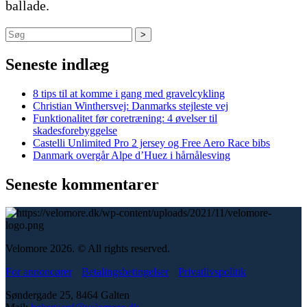
ballade.
Søg
Seneste indlæg
8 tips til at komme i gang med gravelcykling
Christian Winthersvej: Danmarks stejleste vej
Funktionalitet før coretræning: 4 øvelser til
skadesforebyggelse
Castelli Unlimited Pro 2 jersey og Free Aero Race bibs
Danmark overgår Alpe d’Huez i hårnålesving
Seneste kommentarer
Velomore 2026. © All rights reserved.
For annoncører
Betalingsbetingelser
Privatlivspolitik
Søndergade 25, 8464 Galten