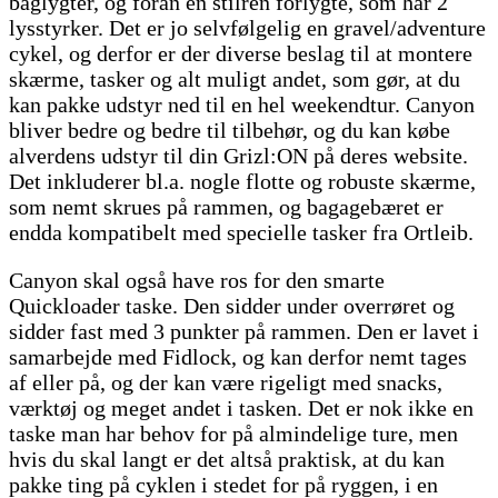
baglygter, og foran en stilren forlygte, som har 2
lysstyrker. Det er jo selvfølgelig en gravel/adventure
cykel, og derfor er der diverse beslag til at montere
skærme, tasker og alt muligt andet, som gør, at du
kan pakke udstyr ned til en hel weekendtur. Canyon
bliver bedre og bedre til tilbehør, og du kan købe
alverdens udstyr til din Grizl:ON på deres website.
Det inkluderer bl.a. nogle flotte og robuste skærme,
som nemt skrues på rammen, og bagagebæret er
endda kompatibelt med specielle tasker fra Ortleib.
Canyon skal også have ros for den smarte
Quickloader taske. Den sidder under overrøret og
sidder fast med 3 punkter på rammen. Den er lavet i
samarbejde med Fidlock, og kan derfor nemt tages
af eller på, og der kan være rigeligt med snacks,
værktøj og meget andet i tasken. Det er nok ikke en
taske man har behov for på almindelige ture, men
hvis du skal langt er det altså praktisk, at du kan
pakke ting på cyklen i stedet for på ryggen, i en