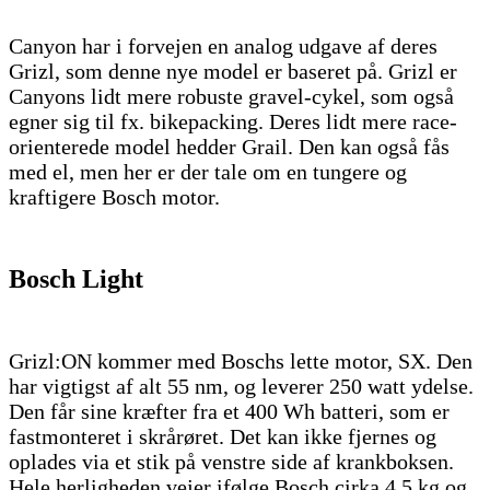
Canyon har i forvejen en analog udgave af deres
Grizl, som denne nye model er baseret på. Grizl er
Canyons lidt mere robuste gravel-cykel, som også
egner sig til fx. bikepacking. Deres lidt mere race-
orienterede model hedder Grail. Den kan også fås
med el, men her er der tale om en tungere og
kraftigere Bosch motor.
Bosch Light
Grizl:ON kommer med Boschs lette motor, SX. Den
har vigtigst af alt 55 nm, og leverer 250 watt ydelse.
Den får sine kræfter fra et 400 Wh batteri, som er
fastmonteret i skrårøret. Det kan ikke fjernes og
oplades via et stik på venstre side af krankboksen.
Hele herligheden vejer ifølge Bosch cirka 4,5 kg og