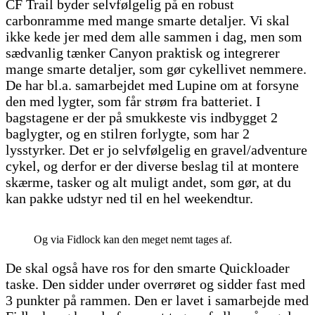
CF Trail byder selvfølgelig på en robust
carbonramme med mange smarte detaljer. Vi skal
ikke kede jer med dem alle sammen i dag, men som
sædvanlig tænker Canyon praktisk og integrerer
mange smarte detaljer, som gør cykellivet nemmere.
De har bl.a. samarbejdet med Lupine om at forsyne
den med lygter, som får strøm fra batteriet. I
bagstagene er der på smukkeste vis indbygget 2
baglygter, og en stilren forlygte, som har 2
lysstyrker. Det er jo selvfølgelig en gravel/adventure
cykel, og derfor er der diverse beslag til at montere
skærme, tasker og alt muligt andet, som gør, at du
kan pakke udstyr ned til en hel weekendtur.
Og via Fidlock kan den meget nemt tages af.
De skal også have ros for den smarte Quickloader
taske. Den sidder under overrøret og sidder fast med
3 punkter på rammen. Den er lavet i samarbejde med