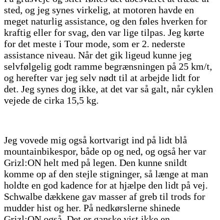
sted, og jeg synes virkelig, at motoren havde en
meget naturlig assistance, og den føles hverken for
kraftig eller for svag, den var lige tilpas. Jeg kørte
for det meste i Tour mode, som er 2. nederste
assistance niveau. Når det gik ligeud kunne jeg
selvfølgelig godt ramme begrænsningen på 25 km/t,
og herefter var jeg selv nødt til at arbejde lidt for
det. Jeg synes dog ikke, at det var så galt, når cyklen
vejede de cirka 15,5 kg.
Jeg vovede mig også kortvarigt ind på lidt blå
mountainbikespor, både op og ned, og også her var
Grizl:ON helt med på legen. Den kunne snildt
komme op af den stejle stigninger, så længe at man
holdte en god kadence for at hjælpe den lidt på vej.
Schwalbe dækkene gav masser af greb til trods for
mudder hist og her. På nedkørslerne shinede
Grizl:ON også. Det er ganske vist ikke en