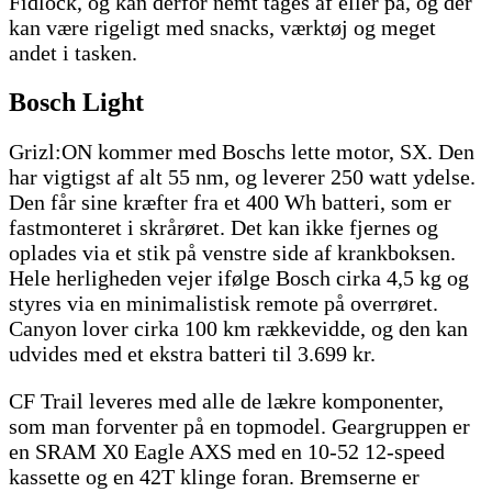
Fidlock, og kan derfor nemt tages af eller på, og der
kan være rigeligt med snacks, værktøj og meget
andet i tasken.
Bosch Light
Grizl:ON kommer med Boschs lette motor, SX. Den
har vigtigst af alt 55 nm, og leverer 250 watt ydelse.
Den får sine kræfter fra et 400 Wh batteri, som er
fastmonteret i skrårøret. Det kan ikke fjernes og
oplades via et stik på venstre side af krankboksen.
Hele herligheden vejer ifølge Bosch cirka 4,5 kg og
styres via en minimalistisk remote på overrøret.
Canyon lover cirka 100 km rækkevidde, og den kan
udvides med et ekstra batteri til 3.699 kr.
CF Trail leveres med alle de lækre komponenter,
som man forventer på en topmodel. Geargruppen er
en SRAM X0 Eagle AXS med en 10-52 12-speed
kassette og en 42T klinge foran. Bremserne er