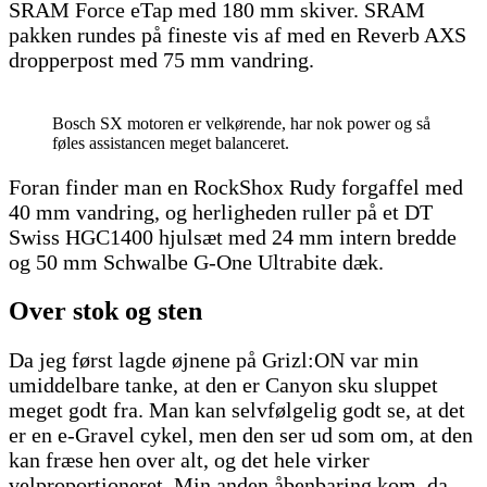
SRAM Force eTap med 180 mm skiver. SRAM
pakken rundes på fineste vis af med en Reverb AXS
dropperpost med 75 mm vandring.
Bosch SX motoren er velkørende, har nok power og så
føles assistancen meget balanceret.
Foran finder man en RockShox Rudy forgaffel med
40 mm vandring, og herligheden ruller på et DT
Swiss HGC1400 hjulsæt med 24 mm intern bredde
og 50 mm Schwalbe G-One Ultrabite dæk.
Over stok og sten
Da jeg først lagde øjnene på Grizl:ON var min
umiddelbare tanke, at den er Canyon sku sluppet
meget godt fra. Man kan selvfølgelig godt se, at det
er en e-Gravel cykel, men den ser ud som om, at den
kan fræse hen over alt, og det hele virker
velproportioneret. Min anden åbenbaring kom, da