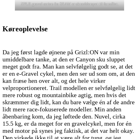
XPLR gravel serien fra SRAM er skræddersyet til formålet.
Køreoplevelse
Da jeg først lagde øjnene på Grizl:ON var min
umiddelbare tanke, at den er Canyon sku sluppet
meget godt fra. Man kan selvfølgelig godt se, at det
er en e-Gravel cykel, men den ser ud som om, at den
kan fræse hen over alt, og det hele virker
velproportioneret. Trail modellen er selvfølgelig lidt
mere robust og mountainbike agtig, men hvis det
skræmmer dig lidt, kan du bare vælge én af de andre
lidt mere race-fokuserede modeller. Min anden
åbenbaring kom, da jeg løftede den. Nuvel, cirka
15.5 kg, er da meget for en gravelcykel, men for én
med motor på synes jeg faktisk, at det var helt okay.
Den virkede ikke til at være alt for tung, og jeg