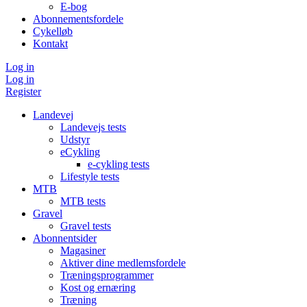
E-bog
Abonnementsfordele
Cykelløb
Kontakt
Log in
Log in
Register
Landevej
Landevejs tests
Udstyr
eCykling
e-cykling tests
Lifestyle tests
MTB
MTB tests
Gravel
Gravel tests
Abonnentsider
Magasiner
Aktiver dine medlemsfordele
Træningsprogrammer
Kost og ernæring
Træning