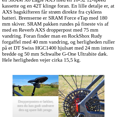
kassette og en 42T klinge foran. En lille detalje er, at
AXS bagskifteren får strøm direkte fra cyklens
batteri. Bremserne er SRAM Force eTap med 180
mm skiver. SRAM pakken rundes på fineste vis af
med en Reverb AXS dropperpost med 75 mm
vandring. Foran finder man en RockShox Rudy
forgaffel med 40 mm vandring, og herligheden ruller
på et DT Swiss HGC1400 hjulsæt med 24 mm intern
bredde og 50 mm Schwalbe G-One Ultrabite dæk.
Hele herligheden vejer cirka 15,5 kg.
Dropperposten er lækker,
men du kan godt undvære
den og spare lidt penge.