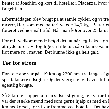
hentet af Joachim og kørt til hotellet i Piacenza, hvor 
følgebilen.
Eftermiddagen blev brugt på at samle cykler, og vi tre
racercykler, som med batteri vejede 14,7 kg. Batteriet
foræret ved normalt tråd. Når man kører over 25 km/t 
For mit vedkommende betød det, at når jeg f.eks. kørt
at nyde turen. Vi tog lige en lille tur, så vi kunne vænn
lidt mere ro i maven. Det kunne ikke gå helt galt.
Tør for strøm
Første etape var på 119 km og 2200 hm. tre lange stign
spektakulære udsigter. Og det vigtigste: vi havde luft
egentlig brugte.
Så 5 km før toppen af den sidste stigning, løb vi tør f
var der stærke mænd med som gerne hjalp os med en hå
km nedkørsel, før vi var fremme ved hotellet. Det hav