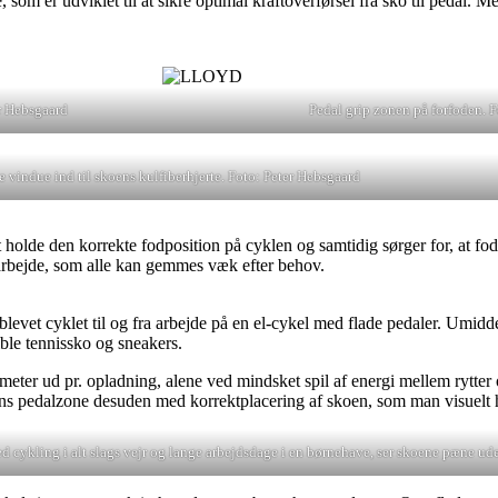
 som er udviklet til at sikre optimal kraftoverførsel fra sko til pedal.
er Hebsgaard
Pedal grip zonen på forfoden. 
le vindue ind til skoens kulfiberhjerte. Foto: Peter Hebsgaard
olde den korrekte fodposition på cyklen og samtidig sørger for, at fod
ra arbejde, som alle kan gemmes væk efter behov.
 blevet cyklet til og fra arbejde på en el-cykel med flade pedaler. Umi
ible tennissko og sneakers.
lometer ud pr. opladning, alene ved mindsket spil af energi mellem rytter
 pedalzone desuden med korrektplacering af skoen, som man visuelt hjæ
d cykling i alt slags vejr og lange arbejdsdage i en børnehave, ser skoene pæne ud