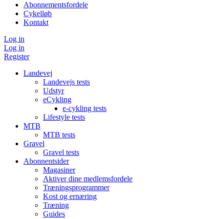
Abonnementsfordele
Cykelløb
Kontakt
Log in
Log in
Register
Landevej
Landevejs tests
Udstyr
eCykling
e-cykling tests
Lifestyle tests
MTB
MTB tests
Gravel
Gravel tests
Abonnentsider
Magasiner
Aktiver dine medlemsfordele
Træningsprogrammer
Kost og ernæring
Træning
Guides