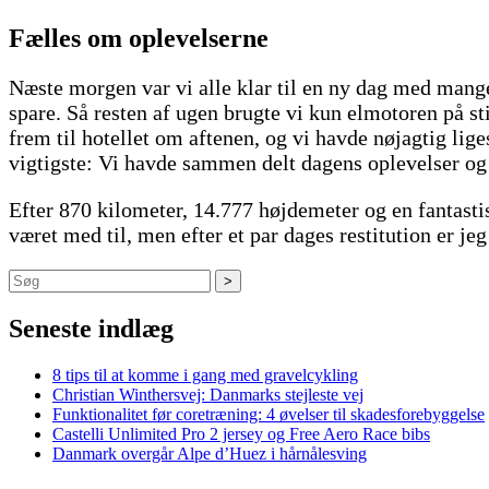
Fælles om oplevelserne
Næste morgen var vi alle klar til en ny dag med mange 
spare. Så resten af ugen brugte vi kun elmotoren på st
frem til hotellet om aftenen, og vi havde nøjagtig li
vigtigste: Vi havde sammen delt dagens oplevelser og 
Efter 870 kilometer, 14.777 højdemeter og en fantast
været med til, men efter et par dages restitution er jeg 
Søg
Seneste indlæg
8 tips til at komme i gang med gravelcykling
Christian Winthersvej: Danmarks stejleste vej
Funktionalitet før coretræning: 4 øvelser til skadesforebyggelse
Castelli Unlimited Pro 2 jersey og Free Aero Race bibs
Danmark overgår Alpe d’Huez i hårnålesving