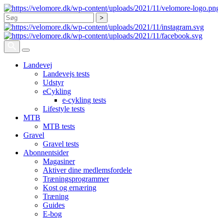
Søg
Landevej
Landevejs tests
Udstyr
eCykling
e-cykling tests
Lifestyle tests
MTB
MTB tests
Gravel
Gravel tests
Abonnentsider
Magasiner
Aktiver dine medlemsfordele
Træningsprogrammer
Kost og ernæring
Træning
Guides
E-bog