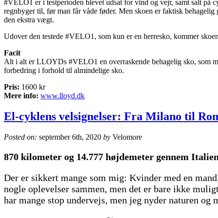
#VELO1 er i testperioden blevet udsat for vind og vejr, samt salt på
regnbyger til, før man får våde føder. Men skoen er faktisk behagelig
den ekstra vægt.
Udover den testede #VELO1, som kun er en herresko, kommer skoen 
Facit
Alt i alt er LLOYDs #VELO1 en overraskende behagelig sko, som man s
forbedring i forhold til almindelige sko.
Pris:
1600 kr
Mere info:
www.lloyd.dk
El-cyklens velsignelser: Fra Milano til Ro
Posted on:
september 6th, 2020
by
Velomore
870 kilometer og 14.777 højdemeter gennem Italien 
Der er sikkert mange som mig: Kvinder med en mand, s
nogle oplevelser sammen, men det er bare ikke muligt 
har mange stop undervejs, men jeg nyder naturen og m