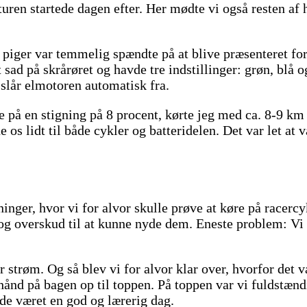
turen startede dagen efter. Her mødte vi også resten af ho
 piger var temmelig spændte på at blive præsenteret for 
 sad på skrårøret og havde tre indstillinger: grøn, blå 
slår elmotoren automatisk fra.
e på en stigning på 8 procent, kørte jeg med ca. 8-9 km
e os lidt til både cykler og batteridelen. Det var let at 
inger, hvor vi for alvor skulle prøve at køre på racercy
 og overskud til at kunne nyde dem. Eneste problem: Vi 
or strøm. Og så blev vi for alvor klar over, hvorfor det 
nd på bagen op til toppen. På toppen var vi fuldstændi
de været en god og lærerig dag.