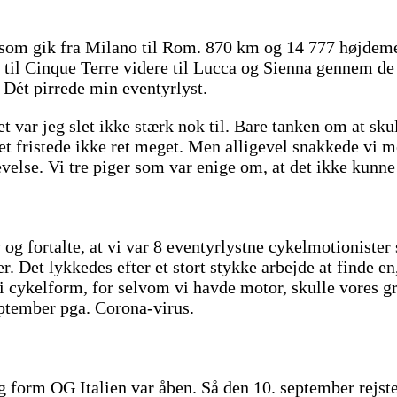
en som gik fra Milano til Rom. 870 km og 14 777 højdeme
en til Cinque Terre videre til Lucca og Sienna gennem de
 Dét pirrede min eventyrlyst.
et var jeg slet ikke stærk nok til. Bare tanken om at sk
 Det fristede ikke ret meget. Men alligevel snakkede vi 
evelse. Vi tre piger som var enige om, at det ikke kunne
 og fortalte, at vi var 8 eventyrlystne cykelmotioniste
 Det lykkedes efter et stort stykke arbejde at finde en, 
 i cykelform, for selvom vi havde motor, skulle vores g
ptember pga. Corona-virus.
g form OG Italien var åben. Så den 10. september rejst