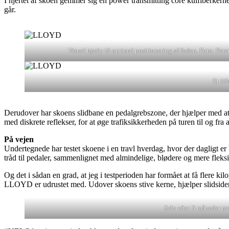
I hjertet af skoen gemmer sig en power transmitting core kulfiberkerne,
går.
Visuel hjælp til optimal positionering af foden. Foto: Pet
Et lil
Derudover har skoens slidbane en pedalgrebszone, der hjælper med at h
med diskrete reflekser, for at øge trafiksikkerheden på turen til og f
På vejen
Undertegnede har testet skoene i en travl hverdag, hvor der dagligt er
tråd til pedaler, sammenlignet med almindelige, blødere og mere fleks
Og det i sådan en grad, at jeg i testperioden har formået at få flere ki
LLOYD er udrustet med. Udover skoens stive kerne, hjælper slidsidens
Selv efter 3 måneder me