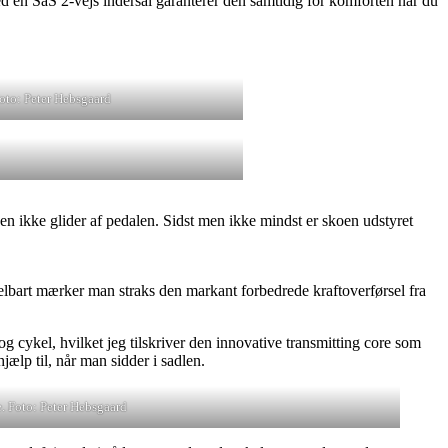
 Med en SaS 2-vejs indersål garanterer den samtidig for komforten når du
Foto: Peter Hebsgaard
en ikke glider af pedalen. Sidst men ikke mindst er skoen udstyret
ddelbart mærker man straks den markant forbedrede kraftoverførsel fra
 og cykel, hvilket jeg tilskriver den innovative transmitting core som
lp til, når man sidder i sadlen.
e. Foto: Peter Hebsgaard