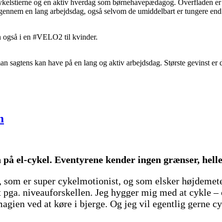
 cykelstierne og en aktiv hverdag som børnehavepædagog. Overfladen er
 gennem en lang arbejdsdag, også selvom de umiddelbart er tungere end d
også i en #VELO2 til kvinder.
agtens kan have på en lang og aktiv arbejdsdag. Største gevinst er d
m
på el-cykel. Eventyrene kender ingen grænser, heller
om er super cykelmotionist, og som elsker højdemeter
pga. niveauforskellen. Jeg hygger mig med at cykle – og
agien ved at køre i bjerge. Og jeg vil egentlig gerne