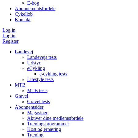
E-bog
Abonnementsfordele
Cykelløb
Kontakt
Log in
Log in
Register
Landevej
Landevejs tests
Udstyr
eCykling
e-cykling tests
Lifestyle tests
MTB
MTB tests
Gravel
Gravel tests
Abonnentsider
Magasiner
Aktiver dine medlemsfordele
Træningsprogrammer
Kost og ernæring
Træning