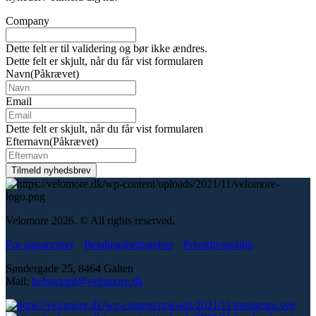
Company
Dette felt er til validering og bør ikke ændres.
Dette felt er skjult, når du får vist formularen
Navn
(Påkrævet)
Email
Dette felt er skjult, når du får vist formularen
Efternavn
(Påkrævet)
Velomore 2026. © All rights reserved.
For annoncører
Betalingsbetingelser
Privatlivspolitik
Søndergade 25, 8464 Galten
Mail:
hebsgaard@velomore.dk