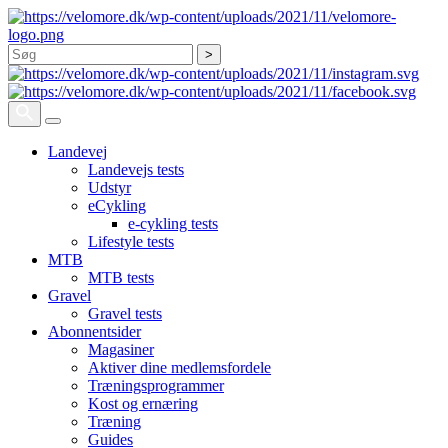
Søg
Landevej
Landevejs tests
Udstyr
eCykling
e-cykling tests
Lifestyle tests
MTB
MTB tests
Gravel
Gravel tests
Abonnentsider
Magasiner
Aktiver dine medlemsfordele
Træningsprogrammer
Kost og ernæring
Træning
Guides