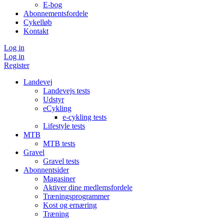
E-bog
Abonnementsfordele
Cykelløb
Kontakt
Log in
Log in
Register
Landevej
Landevejs tests
Udstyr
eCykling
e-cykling tests
Lifestyle tests
MTB
MTB tests
Gravel
Gravel tests
Abonnentsider
Magasiner
Aktiver dine medlemsfordele
Træningsprogrammer
Kost og ernæring
Træning