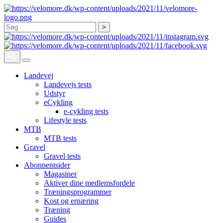
Søg
Landevej
Landevejs tests
Udstyr
eCykling
e-cykling tests
Lifestyle tests
MTB
MTB tests
Gravel
Gravel tests
Abonnentsider
Magasiner
Aktiver dine medlemsfordele
Træningsprogrammer
Kost og ernæring
Træning
Guides