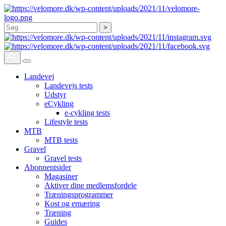
Søg
Landevej
Landevejs tests
Udstyr
eCykling
e-cykling tests
Lifestyle tests
MTB
MTB tests
Gravel
Gravel tests
Abonnentsider
Magasiner
Aktiver dine medlemsfordele
Træningsprogrammer
Kost og ernæring
Træning
Guides