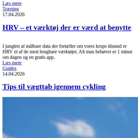
Læs mere
Træning
17.04.2026
HRV – et værktøj der er værd at benytte
I junglen af målbare data der fortæller om vores krops tilstand er
HRV et af de mest brugbare værktøjer. Alt man behøver er 1 minut
om dagen og en gratis app.
Læs mere
Guides
14.04.2026
Tips til vægttab igennem cykling