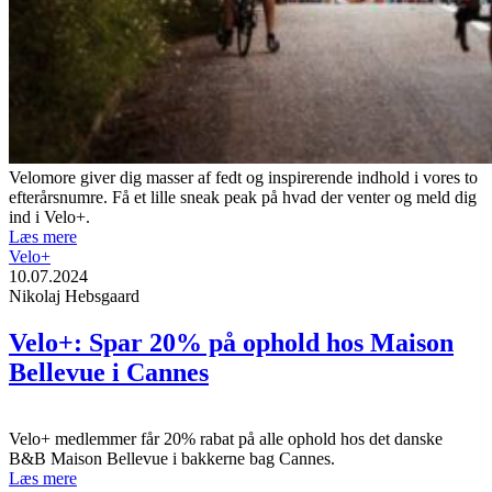
Velomore giver dig masser af fedt og inspirerende indhold i vores to
efterårsnumre. Få et lille sneak peak på hvad der venter og meld dig
ind i Velo+.
Læs mere
Velo+
10.07.2024
Nikolaj Hebsgaard
Velo+: Spar 20% på ophold hos Maison
Bellevue i Cannes
Velo+ medlemmer får 20% rabat på alle ophold hos det danske
B&B Maison Bellevue i bakkerne bag Cannes.
Læs mere