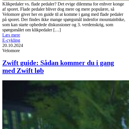
Klikpedaler vs. flade pedaler? Det evige dilemma for enhver konge
af sporet. Flade pedaler bliver dog mere og mere populære, så
Velomore giver her en guide til at komme i gang med flade pedaler
på sporet. Der findes ikke mange spørgsmål indenfor mountainbike,
som kan starte ophedede diskussioner og 3. verdenskrig, som
spørgsmålet om klikpedaler […]
Læs mere
E-cykling
20.10.2024
Velomore
Zwift guide: Sådan kommer du i gang
med Zwift løb