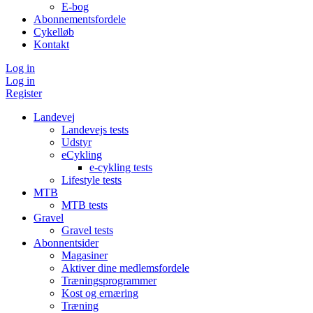
E-bog
Abonnementsfordele
Cykelløb
Kontakt
Log in
Log in
Register
Landevej
Landevejs tests
Udstyr
eCykling
e-cykling tests
Lifestyle tests
MTB
MTB tests
Gravel
Gravel tests
Abonnentsider
Magasiner
Aktiver dine medlemsfordele
Træningsprogrammer
Kost og ernæring
Træning