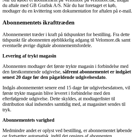
du aftale med GB Grafisk A/S. Når du har foretaget et køb,
modtager du en kvittering som dokumentation for aftalen på e-mail.
Abonnementets ikrafttræden
Abonnementet træder i kraft på tidspunktet for bestilling. Fra dette
tidspunkt får abonnenten øjeblikkelig adgang til Velomore.dk samt
eventuelle øvrige digitale abonnementsfordele.
Levering af trykt magasin
Abonnenten modtager det første trykte magasin i forbindelse med
den førstkommende udgivelse,
såfremt abonnementet er indgået
senest 20 dage før den pågældende udgivelsesdato
.
Indgås abonnementet senere end 15 dage før udgivelsesdatoen, vil
første trykte magasin blive leveret i forbindelse med den
efterfølgende udgivelse. Dette skyldes, at modtagerlister til
distribution skal indsendes samtidig med, at magasinet sendes til
tryk.
Abonnementets varighed
Medmindre andet er oplyst ved bestilling, er abonnementet løbende
og fortsætter automatisk, indtil det opsiges af abonnenten.