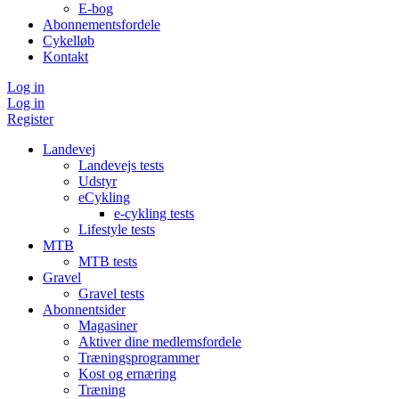
E-bog
Abonnementsfordele
Cykelløb
Kontakt
Log in
Log in
Register
Landevej
Landevejs tests
Udstyr
eCykling
e-cykling tests
Lifestyle tests
MTB
MTB tests
Gravel
Gravel tests
Abonnentsider
Magasiner
Aktiver dine medlemsfordele
Træningsprogrammer
Kost og ernæring
Træning