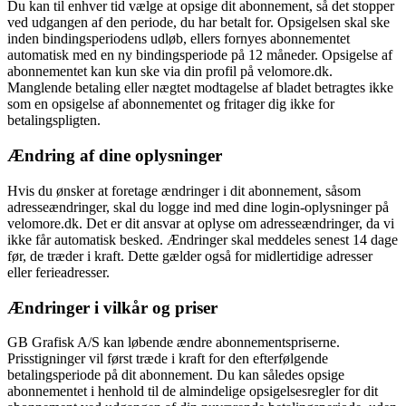
Du kan til enhver tid vælge at opsige dit abonnement, så det stopper
ved udgangen af den periode, du har betalt for. Opsigelsen skal ske
inden bindingsperiodens udløb, ellers fornyes abonnementet
automatisk med en ny bindingsperiode på 12 måneder. Opsigelse af
abonnementet kan kun ske via din profil på velomore.dk.
Manglende betaling eller nægtet modtagelse af bladet betragtes ikke
som en opsigelse af abonnementet og fritager dig ikke for
betalingspligten.
Ændring af dine oplysninger
Hvis du ønsker at foretage ændringer i dit abonnement, såsom
adresseændringer, skal du logge ind med dine login-oplysninger på
velomore.dk. Det er dit ansvar at oplyse om adresseændringer, da vi
ikke får automatisk besked. Ændringer skal meddeles senest 14 dage
før, de træder i kraft. Dette gælder også for midlertidige adresser
eller ferieadresser.
Ændringer i vilkår og priser
GB Grafisk A/S kan løbende ændre abonnementspriserne.
Prisstigninger vil først træde i kraft for den efterfølgende
betalingsperiode på dit abonnement. Du kan således opsige
abonnementet i henhold til de almindelige opsigelsesregler for dit