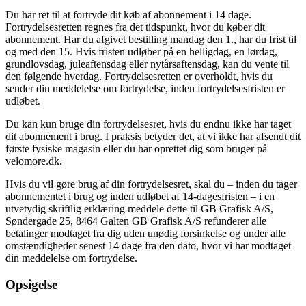
Du har ret til at fortryde dit køb af abonnement i 14 dage.
Fortrydelsesretten regnes fra det tidspunkt, hvor du køber dit
abonnement. Har du afgivet bestilling mandag den 1., har du frist til
og med den 15. Hvis fristen udløber på en helligdag, en lørdag,
grundlovsdag, juleaftensdag eller nytårsaftensdag, kan du vente til
den følgende hverdag. Fortrydelsesretten er overholdt, hvis du
sender din meddelelse om fortrydelse, inden fortrydelsesfristen er
udløbet.
Du kan kun bruge din fortrydelsesret, hvis du endnu ikke har taget
dit abonnement i brug. I praksis betyder det, at vi ikke har afsendt dit
første fysiske magasin eller du har oprettet dig som bruger på
velomore.dk.
Hvis du vil gøre brug af din fortrydelsesret, skal du – inden du tager
abonnementet i brug og inden udløbet af 14-dagesfristen – i en
utvetydig skriftlig erklæring meddele dette til GB Grafisk A/S,
Søndergade 25, 8464 Galten GB Grafisk A/S refunderer alle
betalinger modtaget fra dig uden unødig forsinkelse og under alle
omstændigheder senest 14 dage fra den dato, hvor vi har modtaget
din meddelelse om fortrydelse.
Opsigelse