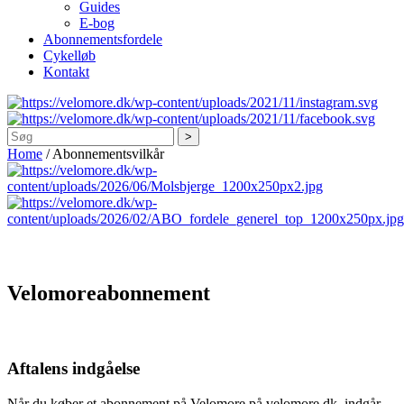
Guides
E-bog
Abonnementsfordele
Cykelløb
Kontakt
Søg
Home
/
Abonnementsvilkår
Velomoreabonnement
Aftalens indgåelse
Når du køber et abonnement på Velomore på velomore.dk, indgår