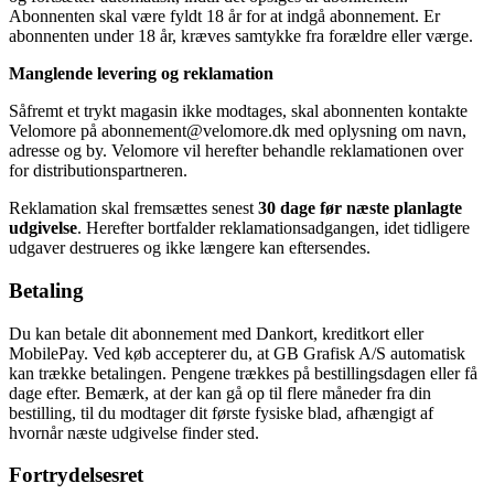
Abonnenten skal være fyldt 18 år for at indgå abonnement. Er
abonnenten under 18 år, kræves samtykke fra forældre eller værge.
Manglende levering og reklamation
Såfremt et trykt magasin ikke modtages, skal abonnenten kontakte
Velomore på
abonnement@velomore.dk
med oplysning om navn,
adresse og by. Velomore vil herefter behandle reklamationen over
for distributionspartneren.
Reklamation skal fremsættes senest
30 dage før næste planlagte
udgivelse
. Herefter bortfalder reklamationsadgangen, idet tidligere
udgaver destrueres og ikke længere kan eftersendes.
Betaling
Du kan betale dit abonnement med Dankort, kreditkort eller
MobilePay. Ved køb accepterer du, at GB Grafisk A/S automatisk
kan trække betalingen. Pengene trækkes på bestillingsdagen eller få
dage efter. Bemærk, at der kan gå op til flere måneder fra din
bestilling, til du modtager dit første fysiske blad, afhængigt af
hvornår næste udgivelse finder sted.
Fortrydelsesret