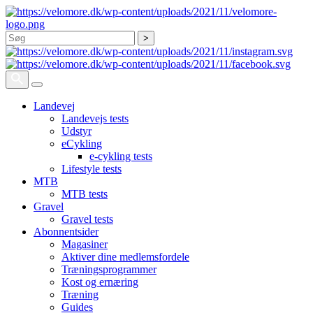
Søg
Landevej
Landevejs tests
Udstyr
eCykling
e-cykling tests
Lifestyle tests
MTB
MTB tests
Gravel
Gravel tests
Abonnentsider
Magasiner
Aktiver dine medlemsfordele
Træningsprogrammer
Kost og ernæring
Træning
Guides