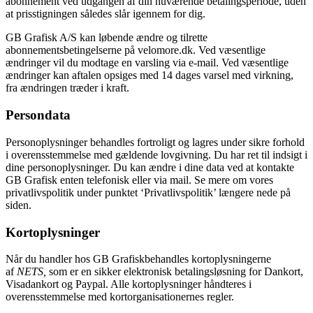
abonnement ved udgangen af din nuværende betalingsperiode, uden
at prisstigningen således slår igennem for dig.
GB Grafisk A/S kan løbende ændre og tilrette
abonnementsbetingelserne på velomore.dk. Ved væsentlige
ændringer vil du modtage en varsling via e-mail. Ved væsentlige
ændringer kan aftalen opsiges med 14 dages varsel med virkning,
fra ændringen træder i kraft.
Persondata
Personoplysninger behandles fortroligt og lagres under sikre forhold
i overensstemmelse med gældende lovgivning. Du har ret til indsigt i
dine personoplysninger. Du kan ændre i dine data ved at kontakte
GB Grafisk enten telefonisk eller via mail. Se mere om vores
privatlivspolitik under punktet ‘Privatlivspolitik’ længere nede på
siden.
Kortoplysninger
Når du handler hos GB Grafiskbehandles kortoplysningerne
af
NETS,
som er en sikker elektronisk betalingsløsning for Dankort,
Visadankort og Paypal. Alle kortoplysninger håndteres i
overensstemmelse med kortorganisationernes regler.