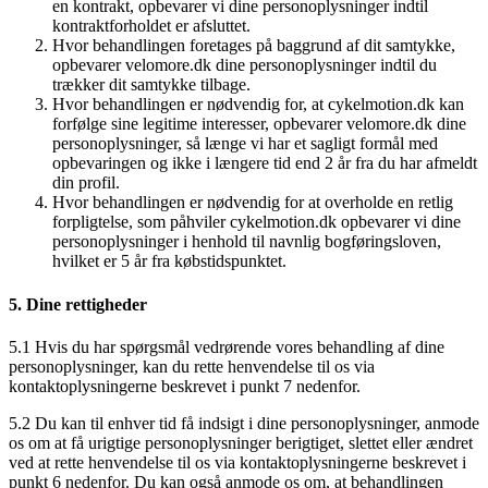
en kontrakt, opbevarer vi dine personoplysninger indtil
kontraktforholdet er afsluttet.
Hvor behandlingen foretages på baggrund af dit samtykke,
opbevarer velomore.dk dine personoplysninger indtil du
trækker dit samtykke tilbage.
Hvor behandlingen er nødvendig for, at cykelmotion.dk kan
forfølge sine legitime interesser, opbevarer velomore.dk dine
personoplysninger, så længe vi har et sagligt formål med
opbevaringen og ikke i længere tid end 2 år fra du har afmeldt
din profil.
Hvor behandlingen er nødvendig for at overholde en retlig
forpligtelse, som påhviler cykelmotion.dk opbevarer vi dine
personoplysninger i henhold til navnlig bogføringsloven,
hvilket er 5 år fra købstidspunktet.
5. Dine rettigheder
5.1 Hvis du har spørgsmål vedrørende vores behandling af dine
personoplysninger, kan du rette henvendelse til os via
kontaktoplysningerne beskrevet i punkt 7 nedenfor.
5.2 Du kan til enhver tid få indsigt i dine personoplysninger, anmode
os om at få urigtige personoplysninger berigtiget, slettet eller ændret
ved at rette henvendelse til os via kontaktoplysningerne beskrevet i
punkt 6 nedenfor. Du kan også anmode os om, at behandlingen