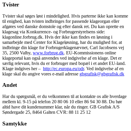
Tvister
Tvister skal søges løst i mindelighed. Hvis parterne ikke kan komme
til enighed, kan tvisten indbringes for passende klageorgan eller
afgøres ved danske domstole og efter dansk ret. Du kan oprette en
klagesag via Konkurrence- og Forbrugerstyrelsens side:
klagonline.forbrug.dk. Hvis der ikke kan findes en løsning i
samarbejde med Center for Klageløsning, har du mulighed for, at
indbringe din klage for Forbrugerklagenævnet, Carl Jacobsens vej
35, 2500 Valby,
www.forbrug.dk
. EU-Kommissionens online
klageportal kan også anvendes ved indgivelse af en klage. Det er
særlig relevant, hvis du er forbruger med bopæl i et andet EU-land.
Klage indgives her –
http://ec.europa.eu/odr
. Ved indgivelse af en
klage skal du angive vores e-mail adresse
gbgrafisk@gbgrafisk.dk
Andet
Har du spørgsmål, er du velkommen til at kontakte os alle hverdage
mellem kl. 9-15 på telefon 20 80 06 10 eller 86 94 30 88. Du bør
altid have dit kundenummer klar, når du ringer. GB Grafisk A/S
Søndergade 25, 8464 Galten CVR: 88 11 25 12
Samtykke