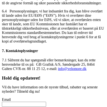
til de angivne formål og sikre passende sikkerhedsforanstaltninger.
6.4 Personoplysninger, vi har indsamlet fra dig, kan blive overført
til lande uden for EU/EØS (“EØS”). Hvis vi overfører dine
personoplysninger uden for EØS, vil vi sikre, at overførslen enten
sker til lande, som EU Kommissionen har fastslået har et
tilstrækkeligt sikkerhedsniveau, eller at overførslen er baseret på EU
Kommissionens standardbestemmelser. Du kan til enhver tid
henvende dig ved brug af kontaktoplysningerne i punkt 6 for at få
kopi af overførselsgrundlaget.
7.
Kontaktoplysninger
7.1 Såfremt du har spørgsmål eller bemærkninger, kan du rette
henvendelse til os på: GB Grafisk A/S, Søndergade 25, 8464
Galten CVR-nr. 88 11 25 12, e-mail:
info@velomore.dk
Hold dig
opdateret!
Vil du have information om de nyeste tilbud, rabatter og seneste
nyheder? Tilmeld dig nu!
Email