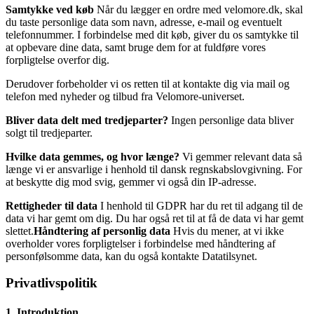
Samtykke ved køb
Når du lægger en ordre med velomore.dk, skal
du taste personlige data som navn, adresse, e-mail og eventuelt
telefonnummer. I forbindelse med dit køb, giver du os samtykke til
at opbevare dine data, samt bruge dem for at fuldføre vores
forpligtelse overfor dig.
Derudover forbeholder vi os retten til at kontakte dig via mail og
telefon med nyheder og tilbud fra Velomore-universet.
Bliver data delt med tredjeparter?
Ingen personlige data bliver
solgt til tredjeparter.
Hvilke data gemmes, og hvor længe?
Vi gemmer relevant data så
længe vi er ansvarlige i henhold til dansk regnskabslovgivning. For
at beskytte dig mod svig, gemmer vi også din IP-adresse.
Rettigheder til data
I henhold til GDPR har du ret til adgang til de
data vi har gemt om dig. Du har også ret til at få de data vi har gemt
slettet.
Håndtering af personlig data
Hvis du mener, at vi ikke
overholder vores forpligtelser i forbindelse med håndtering af
personfølsomme data, kan du også kontakte Datatilsynet.
Privatlivspolitik
1.
Introduktion