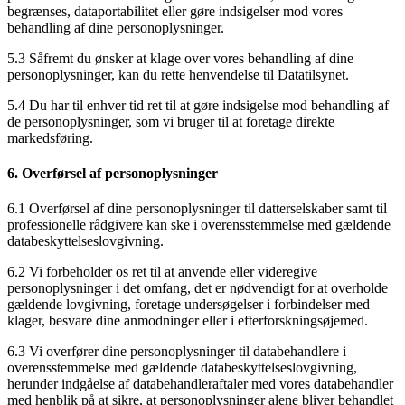
begrænses, dataportabilitet eller gøre indsigelser mod vores
behandling af dine personoplysninger.
5.3 Såfremt du ønsker at klage over vores behandling af dine
personoplysninger, kan du rette henvendelse til Datatilsynet.
5.4 Du har til enhver tid ret til at gøre indsigelse mod behandling af
de personoplysninger, som vi bruger til at foretage direkte
markedsføring.
6.
Overførsel af personoplysninger
6.1 Overførsel af dine personoplysninger til datterselskaber samt til
professionelle rådgivere kan ske i overensstemmelse med gældende
databeskyttelseslovgivning.
6.2 Vi forbeholder os ret til at anvende eller videregive
personoplysninger i det omfang, det er nødvendigt for at overholde
gældende lovgivning, foretage undersøgelser i forbindelser med
klager, besvare dine anmodninger eller i efterforskningsøjemed.
6.3 Vi overfører dine personoplysninger til databehandlere i
overensstemmelse med gældende databeskyttelseslovgivning,
herunder indgåelse af databehandleraftaler med vores databehandler
med henblik på at sikre, at personoplysninger alene bliver behandlet