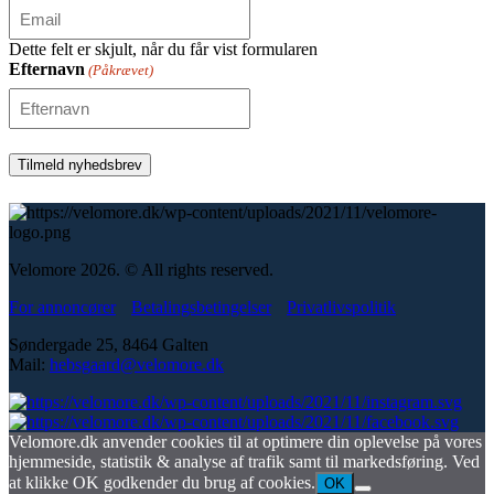
Dette felt er skjult, når du får vist formularen
Efternavn
(Påkrævet)
Velomore 2026. © All rights reserved.
For annoncører
Betalingsbetingelser
Privatlivspolitik
Søndergade 25, 8464 Galten
Mail:
hebsgaard@velomore.dk
Velomore.dk anvender cookies til at optimere din oplevelse på vores
hjemmeside, statistik & analyse af trafik samt til markedsføring. Ved
at klikke OK godkender du brug af cookies.
OK