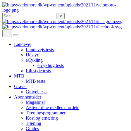
Søg
Landevej
Landevejs tests
Udstyr
eCykling
e-cykling tests
Lifestyle tests
MTB
MTB tests
Gravel
Gravel tests
Abonnentsider
Magasiner
Aktiver dine medlemsfordele
Træningsprogrammer
Kost og ernæring
Træning
Guides