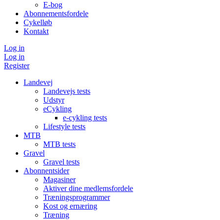
E-bog
Abonnementsfordele
Cykelløb
Kontakt
Log in
Log in
Register
Landevej
Landevejs tests
Udstyr
eCykling
e-cykling tests
Lifestyle tests
MTB
MTB tests
Gravel
Gravel tests
Abonnentsider
Magasiner
Aktiver dine medlemsfordele
Træningsprogrammer
Kost og ernæring
Træning