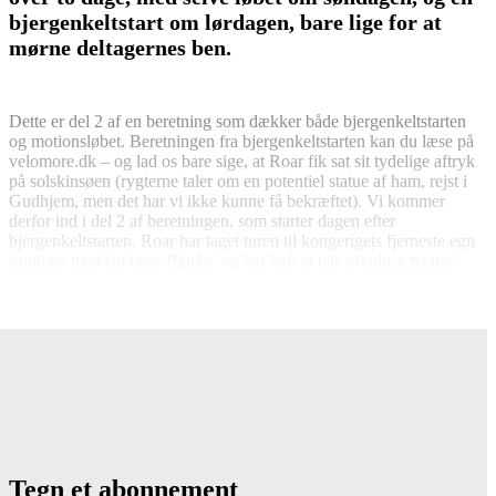
bjergenkeltstart om lørdagen, bare lige for at
mørne deltagernes ben.
Dette er del 2 af en beretning som dækker både bjergenkeltstarten
og motionsløbet. Beretningen fra bjergenkeltstarten kan du læse på
velomore.dk – og lad os bare sige, at Roar fik sat sit tydelige aftryk
på solskinsøen (rygterne taler om en potentiel statue af ham, rejst i
Gudhjem, men det har vi ikke kunne få bekræftet). Vi kommer
derfor ind i del 2 af beretningen, som starter dagen efter
bjergenkeltstarten. Roar har taget turen til kongerigets fjerneste egn
sammen med sin bror, Bjarke, og har haft et par søvnløse nætter.
Selv tilskriver han det sin brors højlydte snorken, men mon ikke det
mere skyldes de sommerfugle i maven, d
Tegn et abonnement