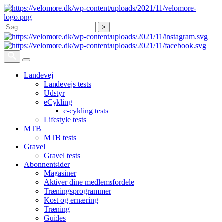
Søg
Landevej
Landevejs tests
Udstyr
eCykling
e-cykling tests
Lifestyle tests
MTB
MTB tests
Gravel
Gravel tests
Abonnentsider
Magasiner
Aktiver dine medlemsfordele
Træningsprogrammer
Kost og ernæring
Træning
Guides