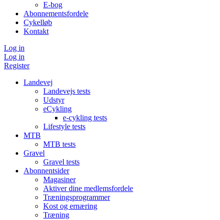
E-bog
Abonnementsfordele
Cykelløb
Kontakt
Log in
Log in
Register
Landevej
Landevejs tests
Udstyr
eCykling
e-cykling tests
Lifestyle tests
MTB
MTB tests
Gravel
Gravel tests
Abonnentsider
Magasiner
Aktiver dine medlemsfordele
Træningsprogrammer
Kost og ernæring
Træning