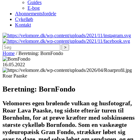
Guides
E-bog
Abonnementsfordele
Cykelløb
Kontakt
Søg
Home
/
Beretning: BornFondo
16.05.2022
Roar Paaske
Beretning: BornFondo
Velomores egen brølende vulkan og husfotograf,
Roar Lava Paaske, tog sidste efterår turen til
Bornholm, for at prøve kræfter med solskinsøens
største cykelløb Bornfondo. Som en vaskeægte
sydeuropæisk Gran Fondo, strækker løbet sig
over to dage, med selve løbet om søndagen, og en