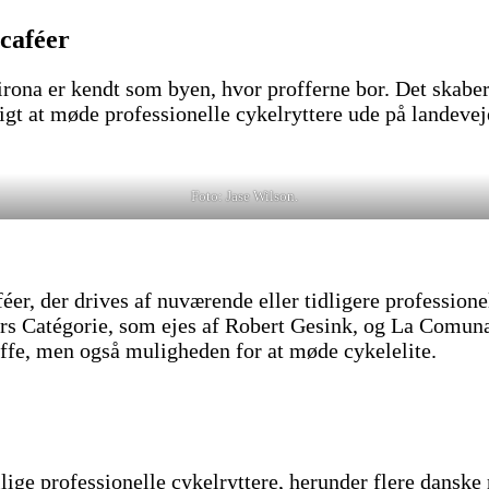
lcaféer
irona er kendt som byen, hvor profferne bor. Det skabe
gt at møde professionelle cykelryttere ude på landeveje
Foto: Jase Wilson.
er, der drives af nuværende eller tidligere professionel
rs Catégorie, som ejes af Robert Gesink, og La Comuna
affe, men også muligheden for at møde cykelelite.
llige professionelle cykelryttere, herunder flere dansk