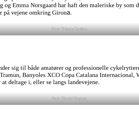
g og Emma Norsgaard har haft den maleriske by som d
a.
ner på vejene omkring Giron
Foto: Tristan Cardew.
der sig til både amatører og professionelle cykelrytte
a Tramun, Banyoles XCO Copa Catalana Internacional, 
t deltage i, eller se langs landevejene.
Foto: Daniel Hughes.