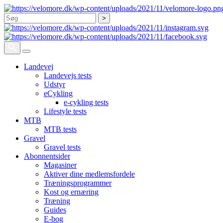
Søg
Landevej
Landevejs tests
Udstyr
eCykling
e-cykling tests
Lifestyle tests
MTB
MTB tests
Gravel
Gravel tests
Abonnentsider
Magasiner
Aktiver dine medlemsfordele
Træningsprogrammer
Kost og ernæring
Træning
Guides
E-bog