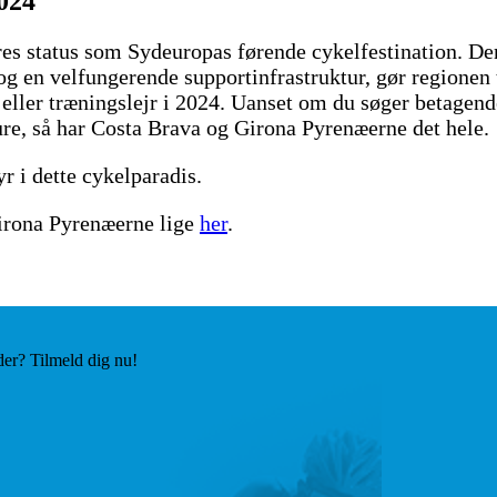
2024
s status som Sydeuropas førende cykelfestination. Den 
g en velfungerende supportinfrastruktur, gør regionen t
eller træningslejr i 2024. Uanset om du søger betagend
ure, så har Costa Brava og Girona Pyrenæerne det hele.
yr i dette cykelparadis.
 Girona Pyrenæerne lige
her
.
der? Tilmeld dig nu!