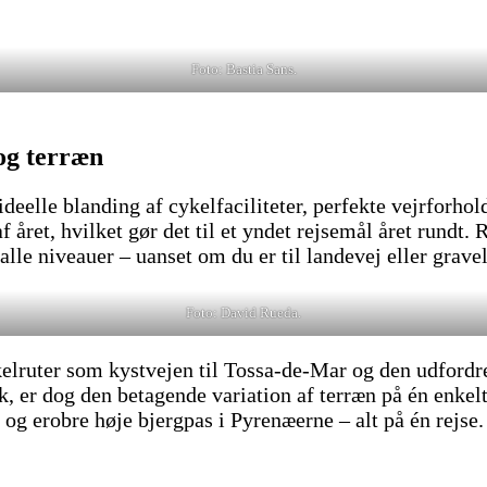
Foto: Bastia Sans.
 og terræn
eelle blanding af cykelfaciliteter, perfekte vejrforhol
året, hvilket gør det til et yndet rejsemål året rundt.
 alle niveauer – uanset om du er til landevej eller gravel
Foto: David Rueda.
elruter som kystvejen til Tossa-de-Mar og den udfordre
k, er dog den betagende variation af terræn på én enkel
og erobre høje bjergpas i Pyrenæerne – alt på én rejse.