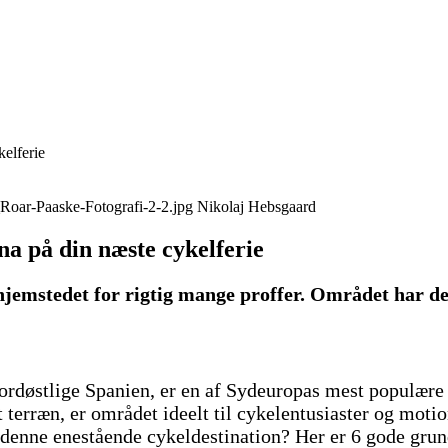
kelferie
Nikolaj Hebsgaard
na på din næste cykelferie
jemstedet for rigtig mange proffer. Området har det
ordøstlige Spanien, er en af Sydeuropas mest populære 
t terræn, er området ideelt til cykelentusiaster og moti
enne enestående cykeldestination? Her er 6 gode grund