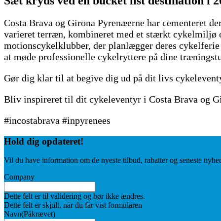
Sæt kryds ved en bucket list destination i 
Costa Brava og Girona Pyrenæerne har cementeret dere
varieret terræn, kombineret med et stærkt cykelmiljø o
motionscykelklubber, der planlægger deres cykelferie 
at møde professionelle cykelryttere på dine træningst
Gør dig klar til at begive dig ud på dit livs cykelevent
Bliv inspireret til dit cykeleventyr i Costa Brava og
#incostabrava #inpyrenees
Hold dig
opdateret!
Vil du have information om de nyeste tilbud, rabatter og seneste nyhe
Company
Dette felt er til validering og bør ikke ændres.
Dette felt er skjult, når du får vist formularen
Navn
(Påkrævet)