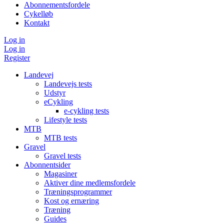
Abonnementsfordele
Cykelløb
Kontakt
Log in
Log in
Register
Landevej
Landevejs tests
Udstyr
eCykling
e-cykling tests
Lifestyle tests
MTB
MTB tests
Gravel
Gravel tests
Abonnentsider
Magasiner
Aktiver dine medlemsfordele
Træningsprogrammer
Kost og ernæring
Træning
Guides