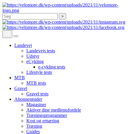
Søg
Landevej
Landevejs tests
Udstyr
eCykling
e-cykling tests
Lifestyle tests
MTB
MTB tests
Gravel
Gravel tests
Abonnentsider
Magasiner
Aktiver dine medlemsfordele
Træningsprogrammer
Kost og ernæring
Træning
Guides