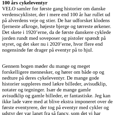
100 års cykeleventyr
VELO samler for første gang historier om danske
verdenscyklister, der i mere end 100 år har rullet ud
på alverdens veje og stier. De har udforsket klodens
fjerneste afkroge, højeste bjerge og tørreste ørkener.
Det skete i 1920’erne, da de første danskere cyklede
jorden rundt med soveposer og pistoler spændt på
styret, og det sker nu i 2020’erne, hvor flere end
nogensinde før drager på eventyr på to hjul.
Gennem bogen møder du mange og meget
forskelligere mennesker, og hører om både op og
nedture på deres cykeleventyr. De mange gode
historier suppleres med lækre billeder, avisudklip,
notater og tegninger. Især de mange gamle
avisudklip og gamle billeder, er fantastiske. Jeg kan
ikke lade være med at blive ekstra imponeret over de
første eventyrere, der tog på eventyr med cykler og
udstyr der var langt fra så fancy, som det vi har