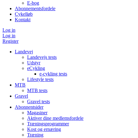
E-bog
Abonnementsfordele
Cykelløb
Kontakt
Log in
Log in
Register
Landevej
Landevejs tests
Udstyr
eCykling
e-cykling tests
Lifestyle tests
MTB
MTB tests
Gravel
Gravel tests
Abonnentsider
Magasiner
Aktiver dine medlemsfordele
Træningsprogrammer
Kost og ernæring
Træning