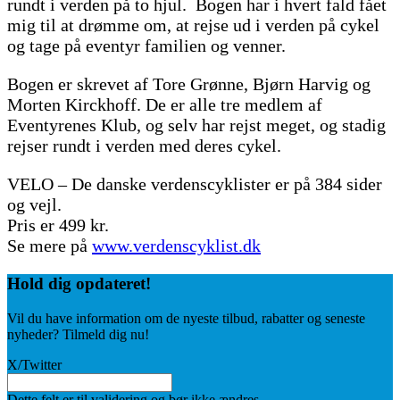
rundt i verden på to hjul. Bogen har i hvert fald fået
mig til at drømme om, at rejse ud i verden på cykel
og tage på eventyr familien og venner.
Bogen er skrevet af Tore Grønne, Bjørn Harvig og
Morten Kirckhoff. De er alle tre medlem af
Eventyrenes Klub, og selv har rejst meget, og stadig
rejser rundt i verden med deres cykel.
VELO – De danske verdenscyklister er på 384 sider
og vejl.
Pris er 499 kr.
Se mere på
www.verdenscyklist.dk
Hold dig
opdateret!
Vil du have information om de nyeste tilbud, rabatter og seneste
nyheder? Tilmeld dig nu!
X/Twitter
Dette felt er til validering og bør ikke ændres.