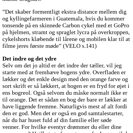
”Det skaber formentligt ekstra distance mellem dig
og kyllingefarmeren i Guatemala, hvis du kommer
tonsende på en skinnede Carbon cykel med et GoPro
på hjelmen, stramt og spraglet lycra på overkroppen,
cykelshorts klæbende til lårene og mobilen klar til at
filme jeres første møde” (VELO s.141)
Det indre og det ydre
Selv om det jo altid er det indre der tæller, vil jeg
starte med at fremhæve bogens ydre. Overfladen er
lækker og det enkle design med den orange farve og
sort skrift er så lækkert, at bogen er en fryd for øjet i
ens bogreol. Også selvom du måske normalt ikke er
til orange. Det er sådan en bog der bare er lækker at
have liggende fremme. Naturligvis mest af alt fordi
den er god. Men det er også en god samtalestarter,
når du har huset fuld af din familie eller søde
venner. For hvilke eventyr drømmer du eller dine