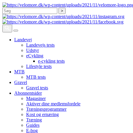
Søg
Landevej
Landevejs tests
Udstyr
eCykling
e-cykling tests
Lifestyle tests
MTB
MTB tests
Gravel
Gravel tests
Abonnentsider
Magasiner
Aktiver dine medlemsfordele
Træningsprogrammer
Kost og ernæring
Træning
Guides
E-bog