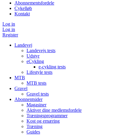
Abonnementsfordele
Cykelløb
Kontakt
Log in
Log in
Register
Landevej
Landevejs tests
Udstyr
eCykling
e-cykling tests
Lifestyle tests
MTB
MTB tests
Gravel
Gravel tests
Abonnentsider
Magasiner
Aktiver dine medlemsfordele
Træningsprogrammer
Kost og ernæring
Træning
Guides