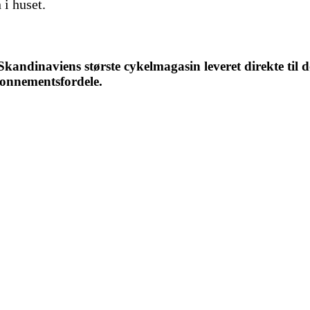
 i huset.
ndinaviens største cykelmagasin leveret direkte til d
bonnementsfordele.