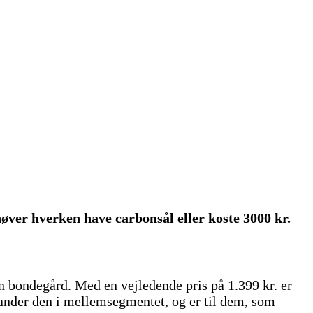
øver hverken have carbonsål eller koste 3000 kr.
n bondegård. Med en vejledende pris på 1.399 kr. er
lander den i mellemsegmentet, og er til dem, som