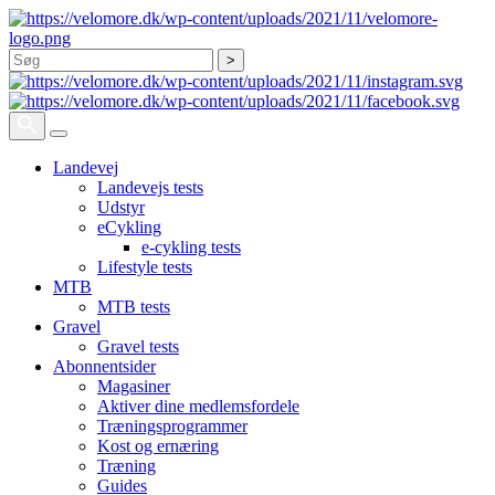
Søg
Landevej
Landevejs tests
Udstyr
eCykling
e-cykling tests
Lifestyle tests
MTB
MTB tests
Gravel
Gravel tests
Abonnentsider
Magasiner
Aktiver dine medlemsfordele
Træningsprogrammer
Kost og ernæring
Træning
Guides