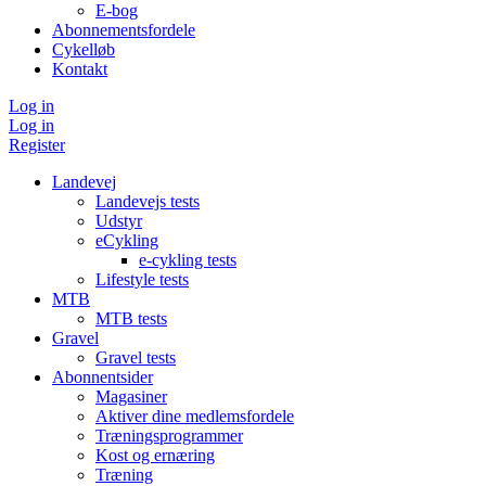
E-bog
Abonnementsfordele
Cykelløb
Kontakt
Log in
Log in
Register
Landevej
Landevejs tests
Udstyr
eCykling
e-cykling tests
Lifestyle tests
MTB
MTB tests
Gravel
Gravel tests
Abonnentsider
Magasiner
Aktiver dine medlemsfordele
Træningsprogrammer
Kost og ernæring
Træning