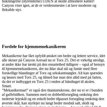
bukningerne (styrenderne) UDEN at skulle afmontere kabler!
Canyon viser igen, at de er verdensmestre i at lave moderne og
fleksible styr.
Fordele for hjemmemekanikeren
Mekanikerne har fået opfyldt ønsket om bedre og lettere service, idet
alle skruer på Canyon Aeroad nu er Torx 25. Det er virkelig utroligt,
at andre ikke har tænkt på den ensartethed tidligere – også af hensyn
til hjemmemekanikeren, der nu ikke skal stå og fumle med flere
forskellige blandinger af Torx og sekskantsnøgler. Alt kan spændes
og løsnes med Torx 25, og tilmed har man den altid med på farten,
da der er indbygget en Torx 25 i enden af håndtaget til akslen.
Smart.
”Mekanikermart” er også den titaniumskrone, der nu er er i bunden
af gaffelstilken. Sammen med en dobbeltforsegling omkring den
nederste lejeskål og en enkelt bedre tilpasset forsegling omkring den
øverste skål, kan styrlejer nu langt bedre modstå salt, skidt og