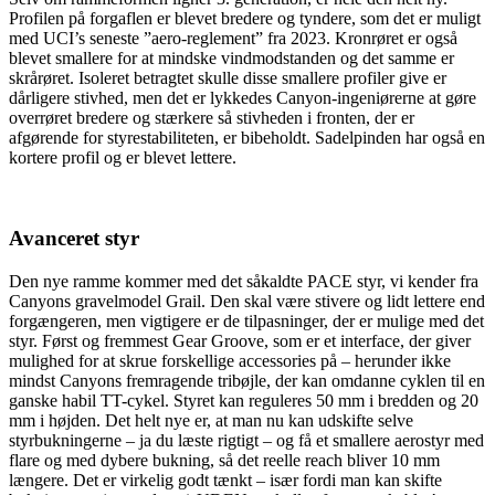
Profilen på forgaflen er blevet bredere og tyndere, som det er muligt
med UCI’s seneste ”aero-reglement” fra 2023. Kronrøret er også
blevet smallere for at mindske vindmodstanden og det samme er
skrårøret. Isoleret betragtet skulle disse smallere profiler give er
dårligere stivhed, men det er lykkedes Canyon-ingeniørerne at gøre
overrøret bredere og stærkere så stivheden i fronten, der er
afgørende for styrestabiliteten, er bibeholdt. Sadelpinden har også en
kortere profil og er blevet lettere.
Avanceret styr
Den nye ramme kommer med det såkaldte PACE styr, vi kender fra
Canyons gravelmodel Grail. Den skal være stivere og lidt lettere end
forgængeren, men vigtigere er de tilpasninger, der er mulige med det
styr. Først og fremmest Gear Groove, som er et interface, der giver
mulighed for at skrue forskellige accessories på – herunder ikke
mindst Canyons fremragende tribøjle, der kan omdanne cyklen til en
ganske habil TT-cykel. Styret kan reguleres 50 mm i bredden og 20
mm i højden. Det helt nye er, at man nu kan udskifte selve
styrbukningerne – ja du læste rigtigt – og få et smallere aerostyr med
flare og med dybere bukning, så det reelle reach bliver 10 mm
længere. Det er virkelig godt tænkt – især fordi man kan skifte