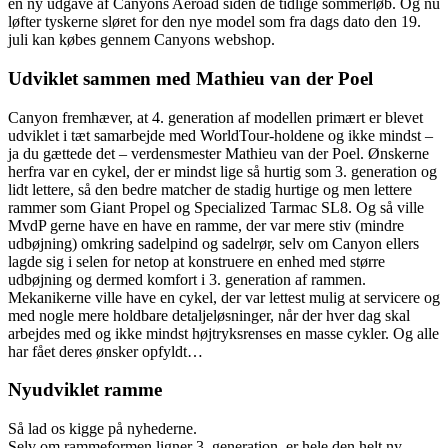
en ny udgave af Canyons Aeroad siden de tidlige sommerløb. Og nu
løfter tyskerne sløret for den nye model som fra dags dato den 19.
juli kan købes gennem Canyons webshop.
Udviklet sammen med Mathieu van der Poel
Canyon fremhæver, at 4. generation af modellen primært er blevet
udviklet i tæt samarbejde med WorldTour-holdene og ikke mindst –
ja du gættede det – verdensmester Mathieu van der Poel. Ønskerne
herfra var en cykel, der er mindst lige så hurtig som 3. generation og
lidt lettere, så den bedre matcher de stadig hurtige og men lettere
rammer som Giant Propel og Specialized Tarmac SL8. Og så ville
MvdP gerne have en have en ramme, der var mere stiv (mindre
udbøjning) omkring sadelpind og sadelrør, selv om Canyon ellers
lagde sig i selen for netop at konstruere en enhed med større
udbøjning og dermed komfort i 3. generation af rammen.
Mekanikerne ville have en cykel, der var lettest mulig at servicere og
med nogle mere holdbare detaljeløsninger, når der hver dag skal
arbejdes med og ikke mindst højtryksrenses en masse cykler. Og alle
har fået deres ønsker opfyldt…
Nyudviklet ramme
Så lad os kigge på nyhederne.
Selv om rammeformen ligner 3. generation, er hele den helt ny.