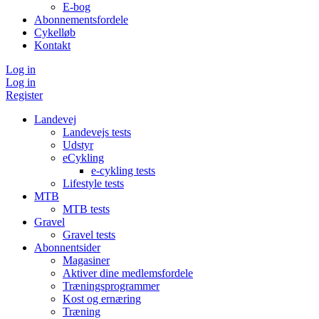
E-bog
Abonnementsfordele
Cykelløb
Kontakt
Log in
Log in
Register
Landevej
Landevejs tests
Udstyr
eCykling
e-cykling tests
Lifestyle tests
MTB
MTB tests
Gravel
Gravel tests
Abonnentsider
Magasiner
Aktiver dine medlemsfordele
Træningsprogrammer
Kost og ernæring
Træning