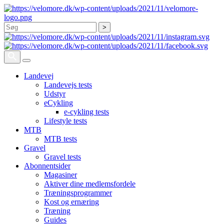
Søg
Landevej
Landevejs tests
Udstyr
eCykling
e-cykling tests
Lifestyle tests
MTB
MTB tests
Gravel
Gravel tests
Abonnentsider
Magasiner
Aktiver dine medlemsfordele
Træningsprogrammer
Kost og ernæring
Træning
Guides