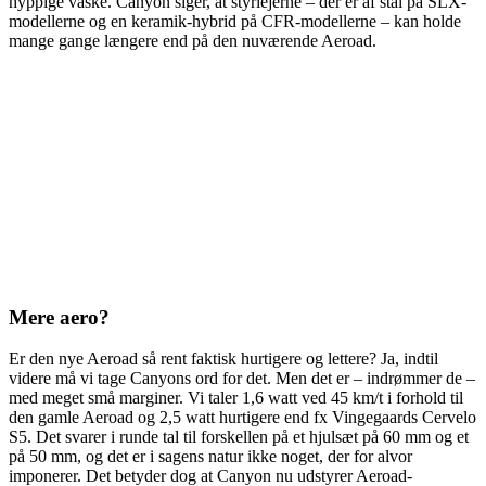
hyppige vaske. Canyon siger, at styrlejerne – der er af stål på SLX-
modellerne og en keramik-hybrid på CFR-modellerne – kan holde
mange gange længere end på den nuværende Aeroad.
Mere aero?
Er den nye Aeroad så rent faktisk hurtigere og lettere? Ja, indtil
videre må vi tage Canyons ord for det. Men det er – indrømmer de –
med meget små marginer. Vi taler 1,6 watt ved 45 km/t i forhold til
den gamle Aeroad og 2,5 watt hurtigere end fx Vingegaards Cervelo
S5. Det svarer i runde tal til forskellen på et hjulsæt på 60 mm og et
på 50 mm, og det er i sagens natur ikke noget, der for alvor
imponerer. Det betyder dog at Canyon nu udstyrer Aeroad-