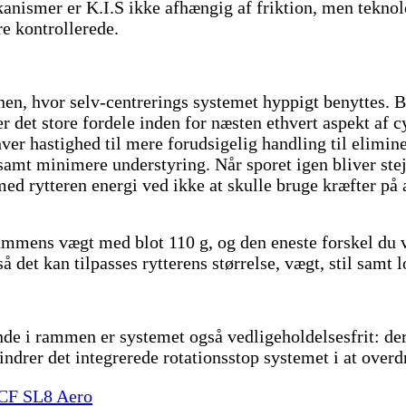
anismer er K.I.S ikke afhængig af friktion, men teknolo
re kontrollerede.
nen, hvor selv-centrerings systemet hyppigt benyttes. B
r det store fordele inden for næsten ethvert aspekt af c
nhver hastighed til mere forudsigelig handling til elimi
samt minimere understyring. Når sporet igen bliver stej
rmed rytteren energi ved ikke at skulle bruge kræfter på
mmens vægt med blot 110 g, og den eneste forskel du v
 det kan tilpasses rytterens størrelse, vægt, stil samt l
nde i rammen er systemet også vedligeholdelsesfrit: der
ndrer det integrerede rotationsstop systemet i at overdr
 CF SL8 Aero