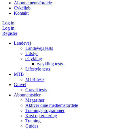
Abonnementsfordele
Cykelløb
Kontakt
Log in
Log in
Register
Landevej
Landevejs tests
Udstyr
eCykling
e-cykling tests
Lifestyle tests
MTB
MTB tests
Gravel
Gravel tests
Abonnentsider
Magasiner
Aktiver dine medlemsfordele
Træningsprogrammer
Kost og ernæring
Træning
Guides