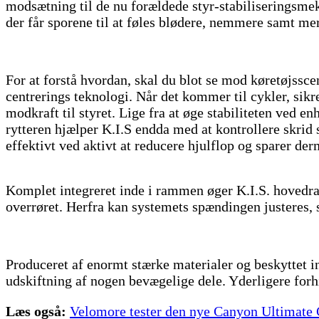
modsætning til de nu forældede styr-stabiliseringsmek
der får sporene til at føles blødere, nemmere samt me
For at forstå hvordan, skal du blot se mod køretøjssce
centrerings teknologi. Når det kommer til cykler, sikre
modkraft til styret. Lige fra at øge stabiliteten ved e
rytteren hjælper K.I.S endda med at kontrollere skrid 
effektivt ved aktivt at reducere hjulflop og sparer de
Komplet integreret inde i rammen øger K.I.S. hovedra
overrøret. Herfra kan systemets spændingen justeres, så
Produceret af enormt stærke materialer og beskyttet i
udskiftning af nogen bevægelige dele. Yderligere forhi
Læs også:
Velomore tester den nye Canyon Ultimate