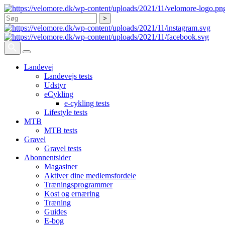
Søg
Landevej
Landevejs tests
Udstyr
eCykling
e-cykling tests
Lifestyle tests
MTB
MTB tests
Gravel
Gravel tests
Abonnentsider
Magasiner
Aktiver dine medlemsfordele
Træningsprogrammer
Kost og ernæring
Træning
Guides
E-bog