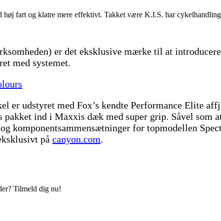
høj fart og klatre mere effektivt. Takket være K.I.S. har cykelhandling 
irksomheden) er det eksklusive mærke til at introducer
yret med systemet.
olours
el er udstyret med Fox’s kendte Performance Elite aff
akket ind i Maxxis dæk med super grip. Såvel som at i
rver og komponentsammensætninger for topmodellen Spec
 eksklusivt på
canyon.com
.
der? Tilmeld dig nu!