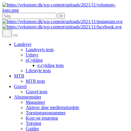
Søg
Landevej
Landevejs tests
Udstyr
eCykling
e-cykling tests
Lifestyle tests
MTB
MTB tests
Gravel
Gravel tests
Abonnentsider
Magasiner
Aktiver dine medlemsfordele
Træningsprogrammer
Kost og ernæring
Træning
Guides