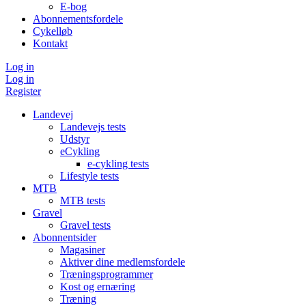
E-bog
Abonnementsfordele
Cykelløb
Kontakt
Log in
Log in
Register
Landevej
Landevejs tests
Udstyr
eCykling
e-cykling tests
Lifestyle tests
MTB
MTB tests
Gravel
Gravel tests
Abonnentsider
Magasiner
Aktiver dine medlemsfordele
Træningsprogrammer
Kost og ernæring
Træning