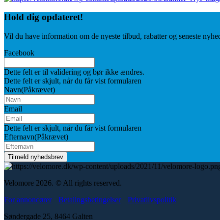
Hold dig
opdateret!
Vil du have information om de nyeste tilbud, rabatter og seneste nyhe
Facebook
Dette felt er til validering og bør ikke ændres.
Dette felt er skjult, når du får vist formularen
Navn
(Påkrævet)
Email
Dette felt er skjult, når du får vist formularen
Efternavn
(Påkrævet)
Velomore 2026. © All rights reserved.
For annoncører
Betalingsbetingelser
Privatlivspolitik
Søndergade 25, 8464 Galten