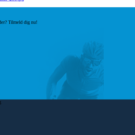
der? Tilmeld dig nu!