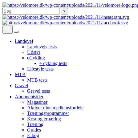
Søg
Landevej
Landevejs tests
Udstyr
eCykling
e-cykling tests
Lifestyle tests
MTB
MTB tests
Gravel
Gravel tests
Abonnentsider
Magasiner
Aktiver dine medlemsfordele
Træningsprogrammer
Kost og ernæring
Træning
Guides
E-bog