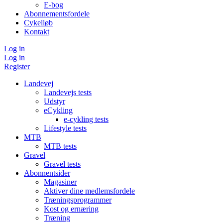
E-bog
Abonnementsfordele
Cykelløb
Kontakt
Log in
Log in
Register
Landevej
Landevejs tests
Udstyr
eCykling
e-cykling tests
Lifestyle tests
MTB
MTB tests
Gravel
Gravel tests
Abonnentsider
Magasiner
Aktiver dine medlemsfordele
Træningsprogrammer
Kost og ernæring
Træning