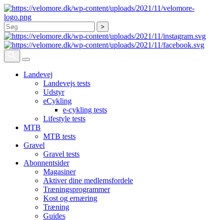
Søg
Landevej
Landevejs tests
Udstyr
eCykling
e-cykling tests
Lifestyle tests
MTB
MTB tests
Gravel
Gravel tests
Abonnentsider
Magasiner
Aktiver dine medlemsfordele
Træningsprogrammer
Kost og ernæring
Træning
Guides