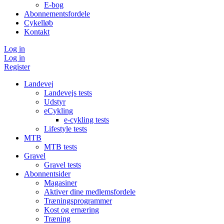
E-bog
Abonnementsfordele
Cykelløb
Kontakt
Log in
Log in
Register
Landevej
Landevejs tests
Udstyr
eCykling
e-cykling tests
Lifestyle tests
MTB
MTB tests
Gravel
Gravel tests
Abonnentsider
Magasiner
Aktiver dine medlemsfordele
Træningsprogrammer
Kost og ernæring
Træning