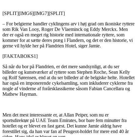
[SPLIT][IMG6][IMG7][SPLIT]
– For belgierne handler cyklingens arv i høj grad om ikoniske ryttere
som Rik Van Looy, Roger De Vlaeminck og Eddy Merckx. Men
der er også en meget rig historie med internationale ryttere, som
kommer for at sætte deres præg i Flandern, og det er den historie, vi
gerne vil hylde her på Flandrien Hotel, siger Jamie.
[FAKTABOKS1]
Så når du bor på Flandrien, er det mere sandsynligt, at du ser
billeder og kunstværker af ryttere som Stephen Roche, Sean Kelly
og Rolf Sørensen, end at du ser billeder af de belgiske helte. Hotellet
har også en imponerende cykelsamling, som inkluderer cyklerne fra
nogle af vinderne af forårsklassikerne såsom Fabian Cancellara og
Mathew Hayman.
Men det mest interessante er, at Allan Peiper, som nu er
sportsdirektør på UAE Team Emirates, bor bare fem minutter fra
hotellet og er blevet en fast gæst. Det kunne Jamie aldrig have
forestillet sig, da han var fan af Peugeot-holdet for mere end 40 år
siden. Hans idol er blevet en ven.