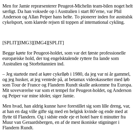
Men for Jamie repræsenterer Peugeot-Michelin team-bilen noget helt
særligt. Da han voksede op i Australien i start 80’erne, var Phil
Anderson og Allan Peiper hans helte. To pionerer inden for australsk
cykelsport, som klarede rejsen til toppen af international cykling.
[SPLIT][IMG3][IMG4][SPLIT]
Begge kørte for Peugeot-holdet, som var det første professionelle
europæiske hold, der tog engelsktalende ryttere fra lande som
Australien og Storbritannien ind.
– Jeg startede med at køre cykelløb i 1980, da jeg var ni år gammel,
og jeg husker, at jeg ventede på, at betamax videokassetter med løb
som Tour de France og Flandern Rundt skulle ankomme fra Europa.
Mit soveværelse var som et tempel for Peugeot-holdet, og Anderson
og Peiper var mine idoler, siger Jamie.
Men hvad, han aldrig kunne have forestillet sig som lille dreng, var,
at han en dag ville gifte sig med en belgisk kvinde og ende med at
flytte til Flandern. Og i sidste ende eje et hotel bare ti minutter fra
Muur van Geraardsbergen, en af de mest ikoniske stigninger i
Flandern Rundt.