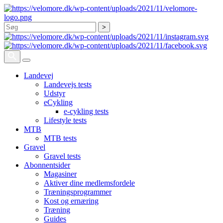
Søg
Landevej
Landevejs tests
Udstyr
eCykling
e-cykling tests
Lifestyle tests
MTB
MTB tests
Gravel
Gravel tests
Abonnentsider
Magasiner
Aktiver dine medlemsfordele
Træningsprogrammer
Kost og ernæring
Træning
Guides