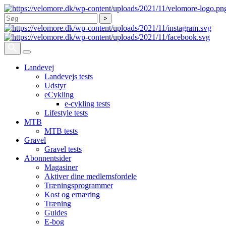
Søg
Landevej
Landevejs tests
Udstyr
eCykling
e-cykling tests
Lifestyle tests
MTB
MTB tests
Gravel
Gravel tests
Abonnentsider
Magasiner
Aktiver dine medlemsfordele
Træningsprogrammer
Kost og ernæring
Træning
Guides
E-bog