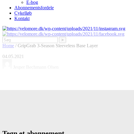
E-bog
Abonnementsfordele
Cykelløb
Kontakt
Søg
Home
/
GripGrab 3-Season Sleeveless Base Layer
04.05.2021
Jesper Bechmann Olsen
GripGrab 3-Season Sleeveless Base Layer
Tegn et abonnement