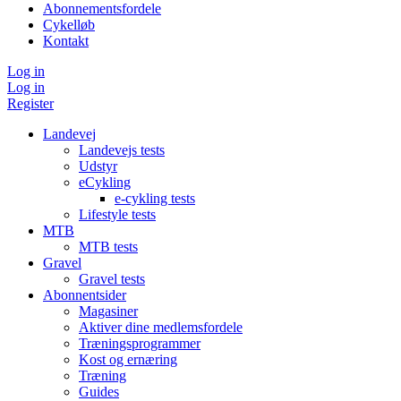
Abonnementsfordele
Cykelløb
Kontakt
Log in
Log in
Register
Landevej
Landevejs tests
Udstyr
eCykling
e-cykling tests
Lifestyle tests
MTB
MTB tests
Gravel
Gravel tests
Abonnentsider
Magasiner
Aktiver dine medlemsfordele
Træningsprogrammer
Kost og ernæring
Træning
Guides