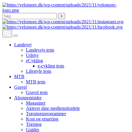
Søg
Landevej
Landevejs tests
Udstyr
eCykling
e-cykling tests
Lifestyle tests
MTB
MTB tests
Gravel
Gravel tests
Abonnentsider
Magasiner
Aktiver dine medlemsfordele
Træningsprogrammer
Kost og ernæring
Træning
Guides