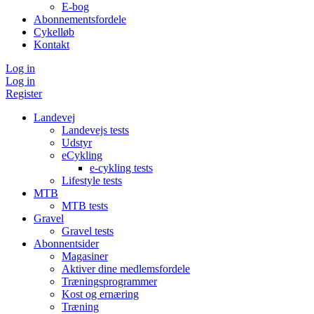
E-bog
Abonnementsfordele
Cykelløb
Kontakt
Log in
Log in
Register
Landevej
Landevejs tests
Udstyr
eCykling
e-cykling tests
Lifestyle tests
MTB
MTB tests
Gravel
Gravel tests
Abonnentsider
Magasiner
Aktiver dine medlemsfordele
Træningsprogrammer
Kost og ernæring
Træning