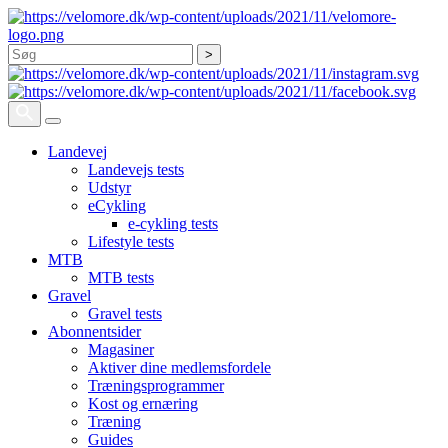
Søg
Landevej
Landevejs tests
Udstyr
eCykling
e-cykling tests
Lifestyle tests
MTB
MTB tests
Gravel
Gravel tests
Abonnentsider
Magasiner
Aktiver dine medlemsfordele
Træningsprogrammer
Kost og ernæring
Træning
Guides