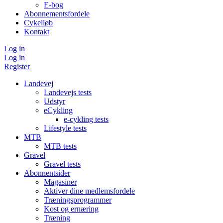
E-bog
Abonnementsfordele
Cykelløb
Kontakt
Log in
Log in
Register
Landevej
Landevejs tests
Udstyr
eCykling
e-cykling tests
Lifestyle tests
MTB
MTB tests
Gravel
Gravel tests
Abonnentsider
Magasiner
Aktiver dine medlemsfordele
Træningsprogrammer
Kost og ernæring
Træning