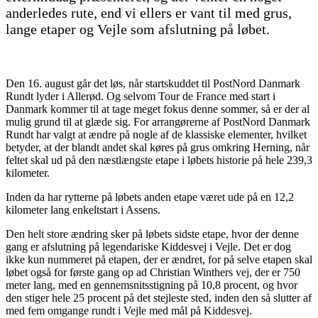
anderledes rute, end vi ellers er vant til med grus,
lange etaper og Vejle som afslutning på løbet.
Den 16. august går det løs, når startskuddet til PostNord Danmark
Rundt lyder i Allerød. Og selvom Tour de France med start i
Danmark kommer til at tage meget fokus denne sommer, så er der al
mulig grund til at glæde sig. For arrangørerne af PostNord Danmark
Rundt har valgt at ændre på nogle af de klassiske elementer, hvilket
betyder, at der blandt andet skal køres på grus omkring Herning, når
feltet skal ud på den næstlængste etape i løbets historie på hele 239,3
kilometer.
Inden da har rytterne på løbets anden etape været ude på en 12,2
kilometer lang enkeltstart i Assens.
Den helt store ændring sker på løbets sidste etape, hvor der denne
gang er afslutning på legendariske Kiddesvej i Vejle. Det er dog
ikke kun nummeret på etapen, der er ændret, for på selve etapen skal
løbet også for første gang op ad Christian Winthers vej, der er 750
meter lang, med en gennemsnitsstigning på 10,8 procent, og hvor
den stiger hele 25 procent på det stejleste sted, inden den så slutter af
med fem omgange rundt i Vejle med mål på Kiddesvej.