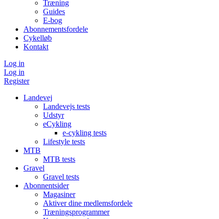
Træning
Guides
E-bog
Abonnementsfordele
Cykelløb
Kontakt
Log in
Log in
Register
Landevej
Landevejs tests
Udstyr
eCykling
e-cykling tests
Lifestyle tests
MTB
MTB tests
Gravel
Gravel tests
Abonnentsider
Magasiner
Aktiver dine medlemsfordele
Træningsprogrammer