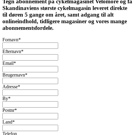
Tegn abonnement på cykelmagasinet Velomore og få
Skandinaviens største cykelmagasin leveret direkte
til døren 5 gange om året, samt adgang til alt
onlineindhold, tidligere magasiner og vores mange
abonnementsfordele.
Fornavn
*
Efternavn
*
Email
*
Brugernavn
*
Adresse
*
By
*
Postnr
*
Land
*
Telefon