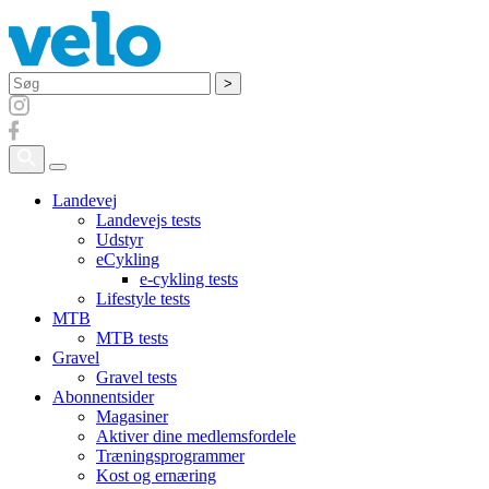
Søg
Landevej
Landevejs tests
Udstyr
eCykling
e-cykling tests
Lifestyle tests
MTB
MTB tests
Gravel
Gravel tests
Abonnentsider
Magasiner
Aktiver dine medlemsfordele
Træningsprogrammer
Kost og ernæring