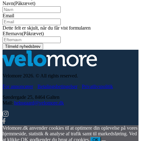
Navn
(Påkrævet)
Email
Dette felt er skjult, når du får vist formularen
Efternavn
(Påkrævet)
Velomore 2026. © All rights reserved.
For annoncører
Betalingsbetingelser
Privatlivspolitik
Søndergade 25, 8464 Galten
Mail:
hebsgaard@velomore.dk
Velomore.dk anvender cookies til at optimere din oplevelse på vores
hjemmeside, statistik & analyse af trafik samt til markedsføring. Ved
at klikke OK godkender du brug af cookies.
OK