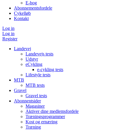
E-bog
Abonnementsfordele
Cykelløb
Kontakt
Log in
Log in
Register
Landevej
Landevejs tests
Udstyr
eCykling
e-cykling tests
Lifestyle tests
MTB
MTB tests
Gravel
Gravel tests
Abonnentsider
Magasiner
Aktiver dine medlemsfordele
Træningsprogrammer
Kost og ernæring
Træning