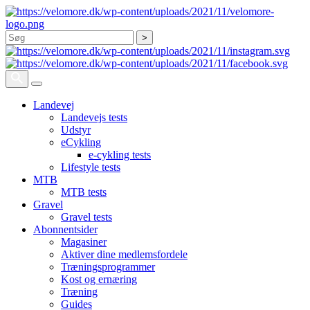
Søg
Landevej
Landevejs tests
Udstyr
eCykling
e-cykling tests
Lifestyle tests
MTB
MTB tests
Gravel
Gravel tests
Abonnentsider
Magasiner
Aktiver dine medlemsfordele
Træningsprogrammer
Kost og ernæring
Træning
Guides