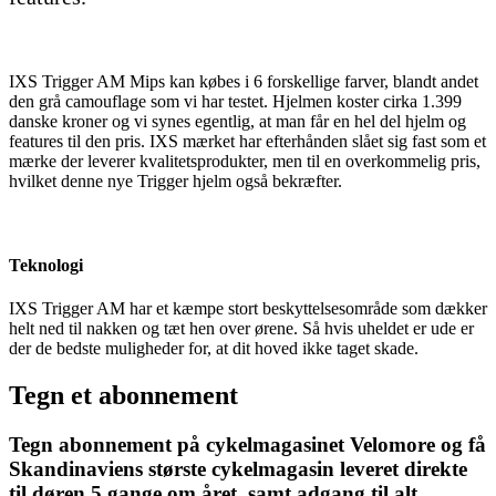
IXS Trigger AM Mips kan købes i 6 forskellige farver, blandt andet
den grå camouflage som vi har testet. Hjelmen koster cirka 1.399
danske kroner og vi synes egentlig, at man får en hel del hjelm og
features til den pris. IXS mærket har efterhånden slået sig fast som et
mærke der leverer kvalitetsprodukter, men til en overkommelig pris,
hvilket denne nye Trigger hjelm også bekræfter.
Teknologi
IXS Trigger AM har et kæmpe stort beskyttelsesområde som dækker
helt ned til nakken og tæt hen over ørene. Så hvis uheldet er ude er
der de bedste muligheder for, at dit hoved ikke taget skade.
Tegn et abonnement
Tegn abonnement på cykelmagasinet Velomore og få
Skandinaviens største cykelmagasin leveret direkte
til døren 5 gange om året, samt adgang til alt