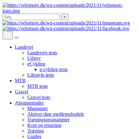
Søg
Landevej
Landevejs tests
Udstyr
eCykling
e-cykling tests
Lifestyle tests
MTB
MTB tests
Gravel
Gravel tests
Abonnentsider
Magasiner
Aktiver dine medlemsfordele
Træningsprogrammer
Kost og ernæring
Træning
Guides