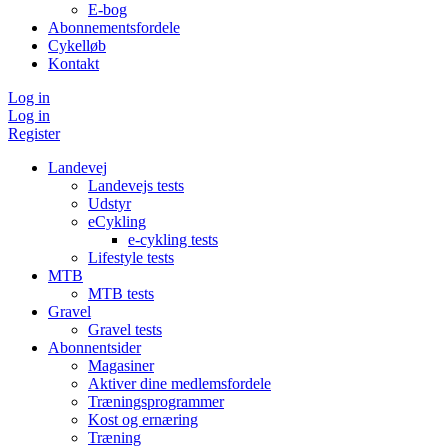
E-bog
Abonnementsfordele
Cykelløb
Kontakt
Log in
Log in
Register
Landevej
Landevejs tests
Udstyr
eCykling
e-cykling tests
Lifestyle tests
MTB
MTB tests
Gravel
Gravel tests
Abonnentsider
Magasiner
Aktiver dine medlemsfordele
Træningsprogrammer
Kost og ernæring
Træning