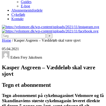
Guides
E-bog
Abonnementsfordele
Cykelløb
Kontakt
Søg
Home
/
Kasper Asgreen – Væddeløb skal være sjovt
05.04.2021
Esben Frey Jakobsen
Kasper Asgreen – Væddeløb skal være
sjovt
Tegn et abonnement
Tegn abonnement på cykelmagasinet Velomore og få
Skandinaviens største cykelmagasin leveret direkte
til døren 5 gange om året, samt adgang til alt