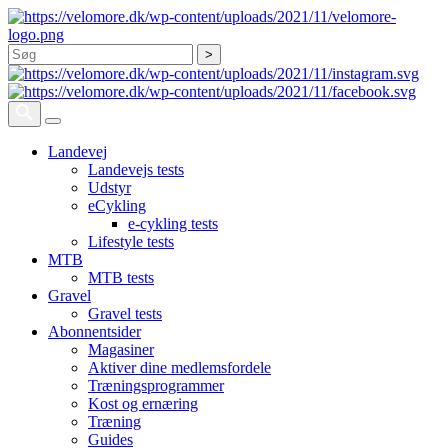
Søg
Landevej
Landevejs tests
Udstyr
eCykling
e-cykling tests
Lifestyle tests
MTB
MTB tests
Gravel
Gravel tests
Abonnentsider
Magasiner
Aktiver dine medlemsfordele
Træningsprogrammer
Kost og ernæring
Træning
Guides