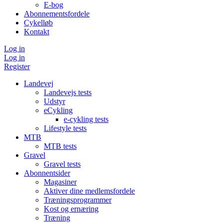
E-bog
Abonnementsfordele
Cykelløb
Kontakt
Log in
Log in
Register
Landevej
Landevejs tests
Udstyr
eCykling
e-cykling tests
Lifestyle tests
MTB
MTB tests
Gravel
Gravel tests
Abonnentsider
Magasiner
Aktiver dine medlemsfordele
Træningsprogrammer
Kost og ernæring
Træning