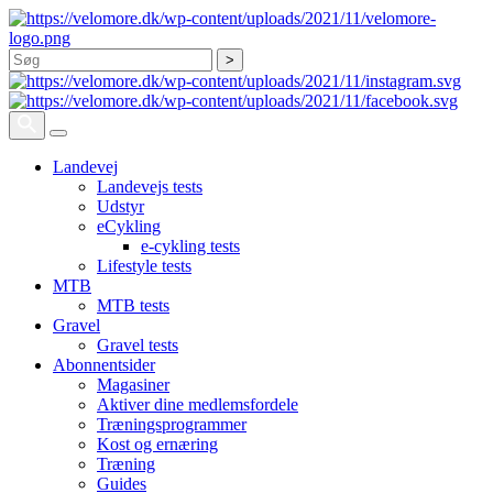
Søg
Landevej
Landevejs tests
Udstyr
eCykling
e-cykling tests
Lifestyle tests
MTB
MTB tests
Gravel
Gravel tests
Abonnentsider
Magasiner
Aktiver dine medlemsfordele
Træningsprogrammer
Kost og ernæring
Træning
Guides