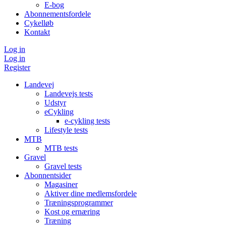
E-bog
Abonnementsfordele
Cykelløb
Kontakt
Log in
Log in
Register
Landevej
Landevejs tests
Udstyr
eCykling
e-cykling tests
Lifestyle tests
MTB
MTB tests
Gravel
Gravel tests
Abonnentsider
Magasiner
Aktiver dine medlemsfordele
Træningsprogrammer
Kost og ernæring
Træning