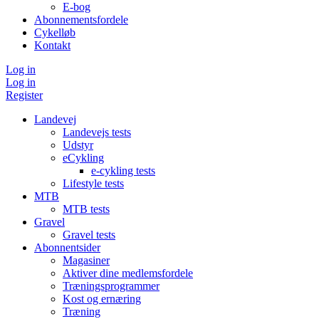
E-bog
Abonnementsfordele
Cykelløb
Kontakt
Log in
Log in
Register
Landevej
Landevejs tests
Udstyr
eCykling
e-cykling tests
Lifestyle tests
MTB
MTB tests
Gravel
Gravel tests
Abonnentsider
Magasiner
Aktiver dine medlemsfordele
Træningsprogrammer
Kost og ernæring
Træning