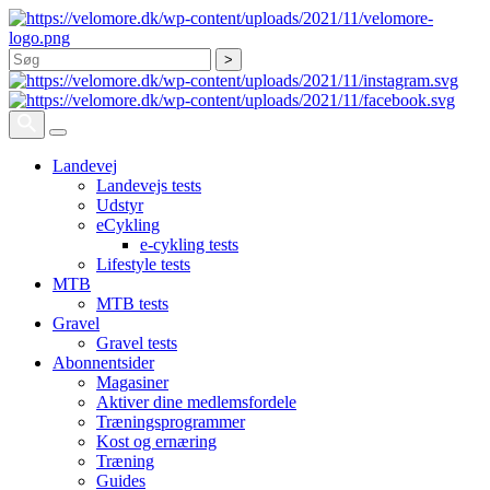
Søg
Landevej
Landevejs tests
Udstyr
eCykling
e-cykling tests
Lifestyle tests
MTB
MTB tests
Gravel
Gravel tests
Abonnentsider
Magasiner
Aktiver dine medlemsfordele
Træningsprogrammer
Kost og ernæring
Træning
Guides