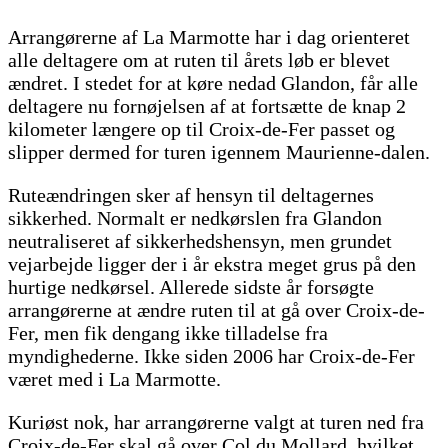
Arrangørerne af La Marmotte har i dag orienteret
alle deltagere om at ruten til årets løb er blevet
ændret. I stedet for at køre nedad Glandon, får alle
deltagere nu fornøjelsen af at fortsætte de knap 2
kilometer længere op til Croix-de-Fer passet og
slipper dermed for turen igennem Maurienne-dalen.
Ruteændringen sker af hensyn til deltagernes
sikkerhed. Normalt er nedkørslen fra Glandon
neutraliseret af sikkerhedshensyn, men grundet
vejarbejde ligger der i år ekstra meget grus på den
hurtige nedkørsel. Allerede sidste år forsøgte
arrangørerne at ændre ruten til at gå over Croix-de-
Fer, men fik dengang ikke tilladelse fra
myndighederne. Ikke siden 2006 har Croix-de-Fer
været med i La Marmotte.
Kuriøst nok, har arrangørerne valgt at turen ned fra
Croix-de-Fer skal gå over Col du Mollard, hvilket