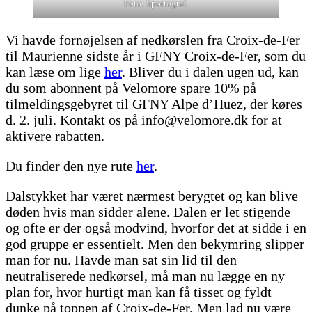
Foto: Sportograf.
Vi havde fornøjelsen af nedkørslen fra Croix-de-Fer
til Maurienne sidste år i GFNY Croix-de-Fer, som du
kan læse om lige
her
. Bliver du i dalen ugen ud, kan
du som abonnent på Velomore spare 10% på
tilmeldingsgebyret til GFNY Alpe d’Huez, der køres
d. 2. juli. Kontakt os på info@velomore.dk for at
aktivere rabatten.
Du finder den nye rute
her
.
Dalstykket har været nærmest berygtet og kan blive
døden hvis man sidder alene. Dalen er let stigende
og ofte er der også modvind, hvorfor det at sidde i en
god gruppe er essentielt. Men den bekymring slipper
man for nu. Havde man sat sin lid til den
neutraliserede nedkørsel, må man nu lægge en ny
plan for, hvor hurtigt man kan få tisset og fyldt
dunke på toppen af Croix-de-Fer. Men lad nu være