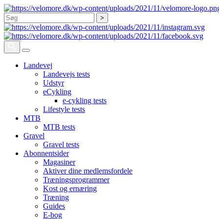
Søg
Landevej
Landevejs tests
Udstyr
eCykling
e-cykling tests
Lifestyle tests
MTB
MTB tests
Gravel
Gravel tests
Abonnentsider
Magasiner
Aktiver dine medlemsfordele
Træningsprogrammer
Kost og ernæring
Træning
Guides
E-bog