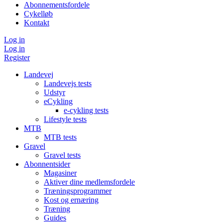
Abonnementsfordele
Cykelløb
Kontakt
Log in
Log in
Register
Landevej
Landevejs tests
Udstyr
eCykling
e-cykling tests
Lifestyle tests
MTB
MTB tests
Gravel
Gravel tests
Abonnentsider
Magasiner
Aktiver dine medlemsfordele
Træningsprogrammer
Kost og ernæring
Træning
Guides