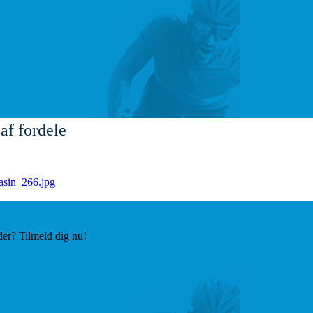
af fordele
der? Tilmeld dig nu!