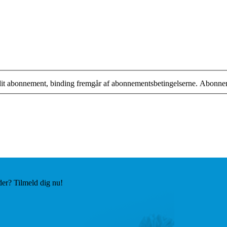
 dit abonnement, binding fremgår af abonnementsbetingelserne. Abonne
der? Tilmeld dig nu!