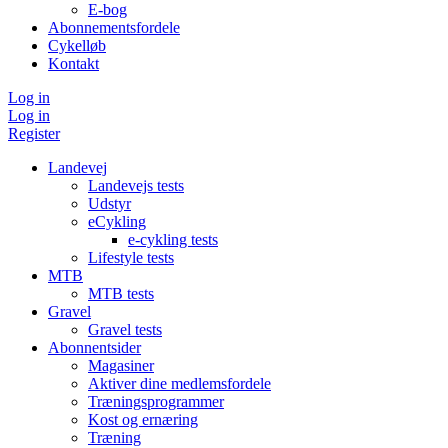
E-bog
Abonnementsfordele
Cykelløb
Kontakt
Log in
Log in
Register
Landevej
Landevejs tests
Udstyr
eCykling
e-cykling tests
Lifestyle tests
MTB
MTB tests
Gravel
Gravel tests
Abonnentsider
Magasiner
Aktiver dine medlemsfordele
Træningsprogrammer
Kost og ernæring
Træning