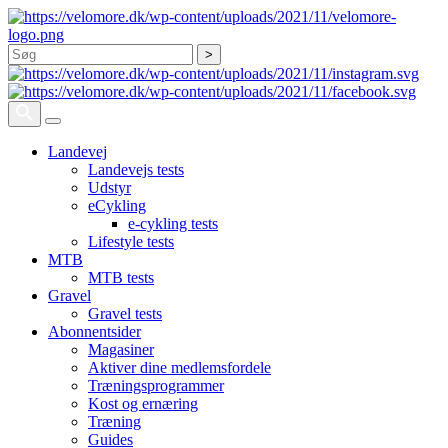
Søg
Landevej
Landevejs tests
Udstyr
eCykling
e-cykling tests
Lifestyle tests
MTB
MTB tests
Gravel
Gravel tests
Abonnentsider
Magasiner
Aktiver dine medlemsfordele
Træningsprogrammer
Kost og ernæring
Træning
Guides