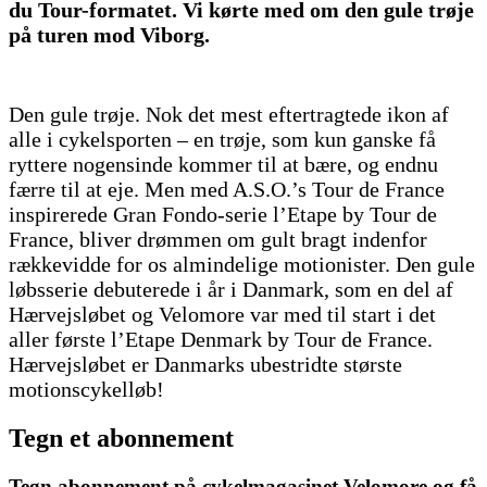
du Tour-formatet. Vi kørte med om den gule trøje
på turen mod Viborg.
Den gule trøje. Nok det mest eftertragtede ikon af
alle i cykelsporten – en trøje, som kun ganske få
ryttere nogensinde kommer til at bære, og endnu
færre til at eje. Men med A.S.O.’s Tour de France
inspirerede Gran Fondo-serie l’Etape by Tour de
France, bliver drømmen om gult bragt indenfor
rækkevidde for os almindelige motionister. Den gule
løbsserie debuterede i år i Danmark, som en del af
Hærvejsløbet og Velomore var med til start i det
aller første l’Etape Denmark by Tour de France.
Hærvejsløbet er Danmarks ubestridte største
motionscykelløb!
Tegn et abonnement
Tegn abonnement på cykelmagasinet Velomore og få