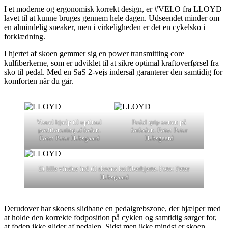
I et moderne og ergonomisk korrekt design, er #VELO fra LLOYD
lavet til at kunne bruges gennem hele dagen. Udseendet minder om
en almindelig sneaker, men i virkeligheden er det en cykelsko i
forklædning.
I hjertet af skoen gemmer sig en power transmitting core
kulfiberkerne, som er udviklet til at sikre optimal kraftoverførsel fra
sko til pedal. Med en SaS 2-vejs indersål garanterer den samtidig for
komforten når du går.
Visuel hjælp til optimal
Pedal grip zonen på
positionering af foden.
forfoden. Foto: Peter
Foto: Peter Hebsgaard
Hebsgaard
Et lille vindue ind til skoens kulfiberhjerte. Foto: Peter
Hebsgaard
Derudover har skoens slidbane en pedalgrebszone, der hjælper med
at holde den korrekte fodposition på cyklen og samtidig sørger for,
at foden ikke glider af pedalen. Sidst men ikke mindst er skoen