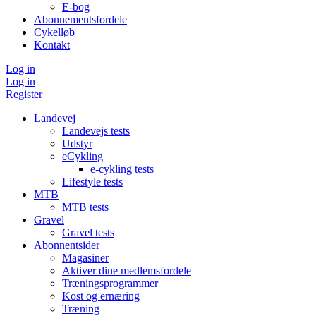
E-bog
Abonnementsfordele
Cykelløb
Kontakt
Log in
Log in
Register
Landevej
Landevejs tests
Udstyr
eCykling
e-cykling tests
Lifestyle tests
MTB
MTB tests
Gravel
Gravel tests
Abonnentsider
Magasiner
Aktiver dine medlemsfordele
Træningsprogrammer
Kost og ernæring
Træning