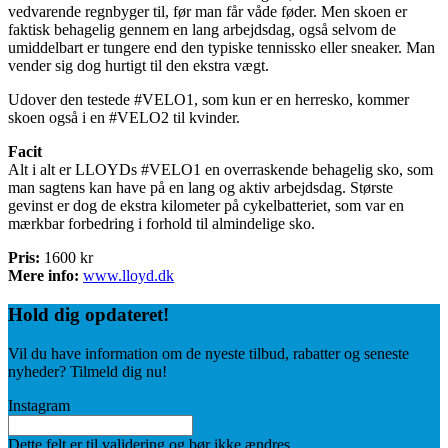
vedvarende regnbyger til, før man får våde føder. Men skoen er
faktisk behagelig gennem en lang arbejdsdag, også selvom de
umiddelbart er tungere end den typiske tennissko eller sneaker. Man
vender sig dog hurtigt til den ekstra vægt.
Udover den testede #VELO1, som kun er en herresko, kommer
skoen også i en #VELO2 til kvinder.
Facit
Alt i alt er LLOYDs #VELO1 en overraskende behagelig sko, som
man sagtens kan have på en lang og aktiv arbejdsdag. Største
gevinst er dog de ekstra kilometer på cykelbatteriet, som var en
mærkbar forbedring i forhold til almindelige sko.
Pris:
1600 kr
Mere info:
www.lloyd.dk
Hold dig
opdateret!
Vil du have information om de nyeste tilbud, rabatter og seneste
nyheder? Tilmeld dig nu!
Instagram
Dette felt er til validering og bør ikke ændres.