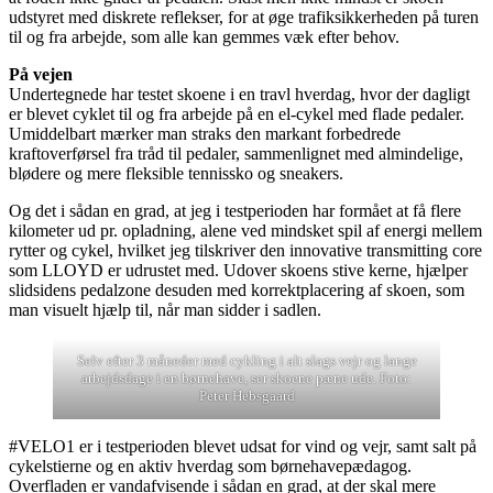
udstyret med diskrete reflekser, for at øge trafiksikkerheden på turen
til og fra arbejde, som alle kan gemmes væk efter behov.
På vejen
Undertegnede har testet skoene i en travl hverdag, hvor der dagligt
er blevet cyklet til og fra arbejde på en el-cykel med flade pedaler.
Umiddelbart mærker man straks den markant forbedrede
kraftoverførsel fra tråd til pedaler, sammenlignet med almindelige,
blødere og mere fleksible tennissko og sneakers.
Og det i sådan en grad, at jeg i testperioden har formået at få flere
kilometer ud pr. opladning, alene ved mindsket spil af energi mellem
rytter og cykel, hvilket jeg tilskriver den innovative transmitting core
som LLOYD er udrustet med. Udover skoens stive kerne, hjælper
slidsidens pedalzone desuden med korrektplacering af skoen, som
man visuelt hjælp til, når man sidder i sadlen.
Selv efter 3 måneder med cykling i alt slags vejr og lange
arbejdsdage i en børnehave, ser skoene pæne ude. Foto:
Peter Hebsgaard
#VELO1 er i testperioden blevet udsat for vind og vejr, samt salt på
cykelstierne og en aktiv hverdag som børnehavepædagog.
Overfladen er vandafvisende i sådan en grad, at der skal mere