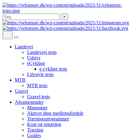
Søg
Landevej
Landevejs tests
Udstyr
eCykling
e-cykling tests
Lifestyle tests
MTB
MTB tests
Gravel
Gravel tests
Abonnentsider
Magasiner
Aktiver dine medlemsfordele
Træningsprogrammer
Kost og ernæring
Træning
Guides