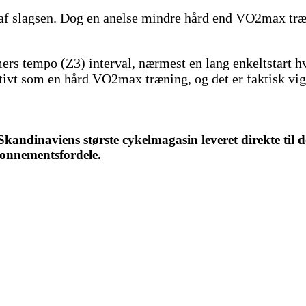
af slagsen. Dog en anelse mindre hård end VO2max træ
mers tempo (Z3) interval, nærmest en lang enkeltstart h
tivt som en hård VO2max træning, og det er faktisk vigt
ndinaviens største cykelmagasin leveret direkte til d
bonnementsfordele.