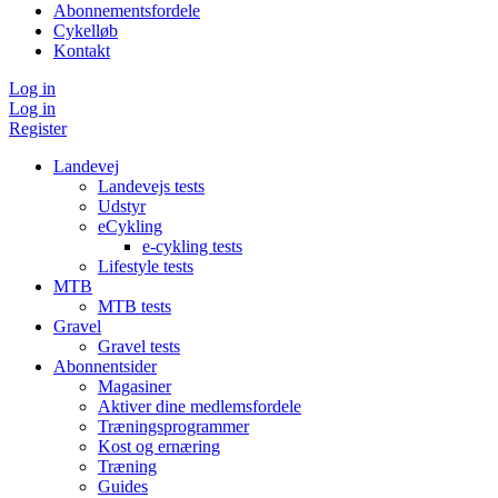
Abonnementsfordele
Cykelløb
Kontakt
Log in
Log in
Register
Landevej
Landevejs tests
Udstyr
eCykling
e-cykling tests
Lifestyle tests
MTB
MTB tests
Gravel
Gravel tests
Abonnentsider
Magasiner
Aktiver dine medlemsfordele
Træningsprogrammer
Kost og ernæring
Træning
Guides