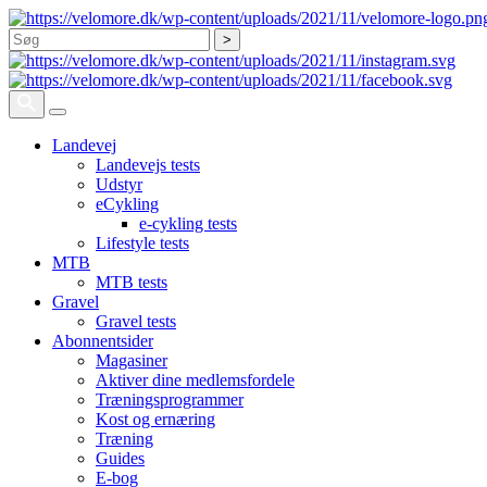
Søg
Landevej
Landevejs tests
Udstyr
eCykling
e-cykling tests
Lifestyle tests
MTB
MTB tests
Gravel
Gravel tests
Abonnentsider
Magasiner
Aktiver dine medlemsfordele
Træningsprogrammer
Kost og ernæring
Træning
Guides
E-bog