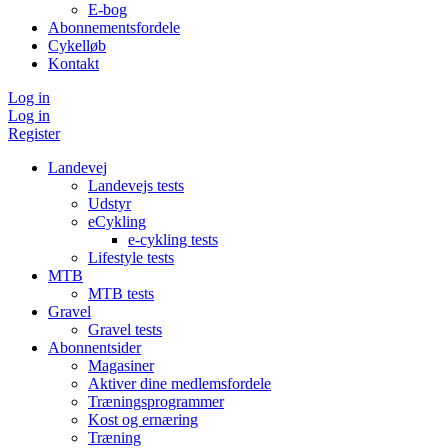
E-bog
Abonnementsfordele
Cykelløb
Kontakt
Log in
Log in
Register
Landevej
Landevejs tests
Udstyr
eCykling
e-cykling tests
Lifestyle tests
MTB
MTB tests
Gravel
Gravel tests
Abonnentsider
Magasiner
Aktiver dine medlemsfordele
Træningsprogrammer
Kost og ernæring
Træning