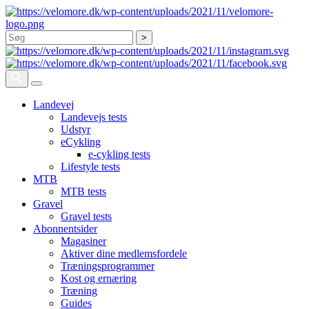
Søg
Landevej
Landevejs tests
Udstyr
eCykling
e-cykling tests
Lifestyle tests
MTB
MTB tests
Gravel
Gravel tests
Abonnentsider
Magasiner
Aktiver dine medlemsfordele
Træningsprogrammer
Kost og ernæring
Træning
Guides