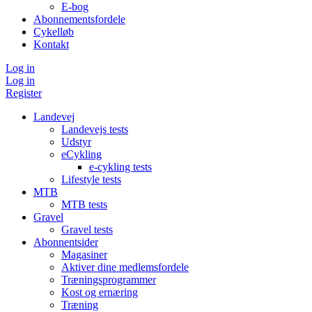
E-bog
Abonnementsfordele
Cykelløb
Kontakt
Log in
Log in
Register
Landevej
Landevejs tests
Udstyr
eCykling
e-cykling tests
Lifestyle tests
MTB
MTB tests
Gravel
Gravel tests
Abonnentsider
Magasiner
Aktiver dine medlemsfordele
Træningsprogrammer
Kost og ernæring
Træning