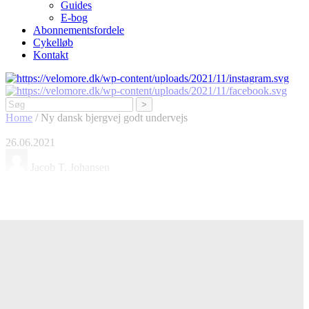
Guides
E-bog
Abonnementsfordele
Cykelløb
Kontakt
Søg
Home
/
Ny dansk bjergvej godt undervejs
26.06.2021
Jacob T. Johansen
Ny dansk bjergvej godt undervejs