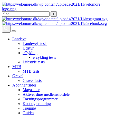
Søg
Landevej
Landevejs tests
Udstyr
eCykling
e-cykling tests
Lifestyle tests
MTB
MTB tests
Gravel
Gravel tests
Abonnentsider
Magasiner
Aktiver dine medlemsfordele
Træningsprogrammer
Kost og ernæring
Træning
Guides