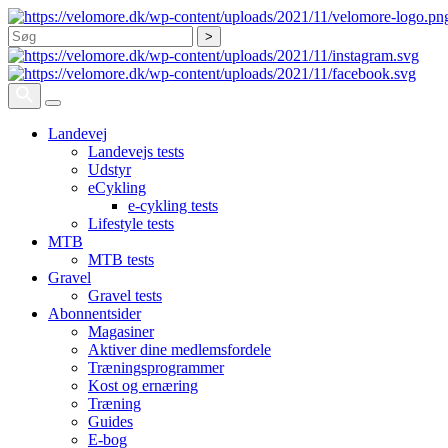
Søg
Landevej
Landevejs tests
Udstyr
eCykling
e-cykling tests
Lifestyle tests
MTB
MTB tests
Gravel
Gravel tests
Abonnentsider
Magasiner
Aktiver dine medlemsfordele
Træningsprogrammer
Kost og ernæring
Træning
Guides
E-bog