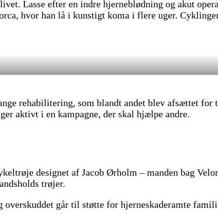
livet. Lasse efter en indre hjerneblødning og akut opera
ca, hvor han lå i kunstigt koma i flere uger. Cyklingen
lange rehabilitering, som blandt andet blev afsættet for
ger aktivt i en kampagne, der skal hjælpe andre.
keltrøje designet af Jacob Ørholm – manden bag Velom
andsholds trøjer.
og overskuddet går til støtte for hjerneskaderamte fam