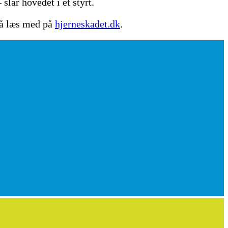
lår hovedet i et styrt.
 så læs med på
hjerneskadet.dk
.