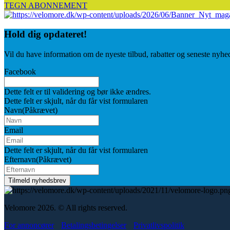
TEGN ABONNEMENT
Hold dig
opdateret!
Vil du have information om de nyeste tilbud, rabatter og seneste nyhe
Facebook
Dette felt er til validering og bør ikke ændres.
Dette felt er skjult, når du får vist formularen
Navn
(Påkrævet)
Email
Dette felt er skjult, når du får vist formularen
Efternavn
(Påkrævet)
Velomore 2026. © All rights reserved.
For annoncører
Betalingsbetingelser
Privatlivspolitik