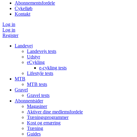
Abonnementsfordele
Cykelløb
Kontakt
Log in
Log in
Register
Landevej
Landevejs tests
Udstyr
eCykling
e-cykling tests
Lifestyle tests
MTB
MTB tests
Gravel
Gravel tests
Abonnentsider
Magasiner
Aktiver dine medlemsfordele
Træningsprogrammer
Kost og ernæring
Træning
Guides