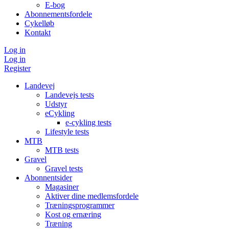
E-bog
Abonnementsfordele
Cykelløb
Kontakt
Log in
Log in
Register
Landevej
Landevejs tests
Udstyr
eCykling
e-cykling tests
Lifestyle tests
MTB
MTB tests
Gravel
Gravel tests
Abonnentsider
Magasiner
Aktiver dine medlemsfordele
Træningsprogrammer
Kost og ernæring
Træning