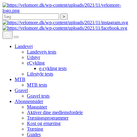
Søg
Landevej
Landevejs tests
Udstyr
eCykling
e-cykling tests
Lifestyle tests
MTB
MTB tests
Gravel
Gravel tests
Abonnentsider
Magasiner
Aktiver dine medlemsfordele
Træningsprogrammer
Kost og ernæring
Træning
Guides