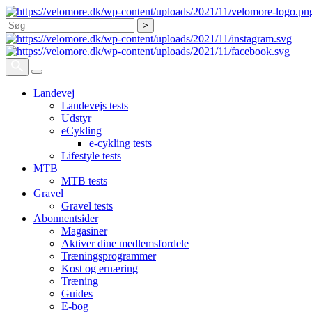
Søg
Landevej
Landevejs tests
Udstyr
eCykling
e-cykling tests
Lifestyle tests
MTB
MTB tests
Gravel
Gravel tests
Abonnentsider
Magasiner
Aktiver dine medlemsfordele
Træningsprogrammer
Kost og ernæring
Træning
Guides
E-bog