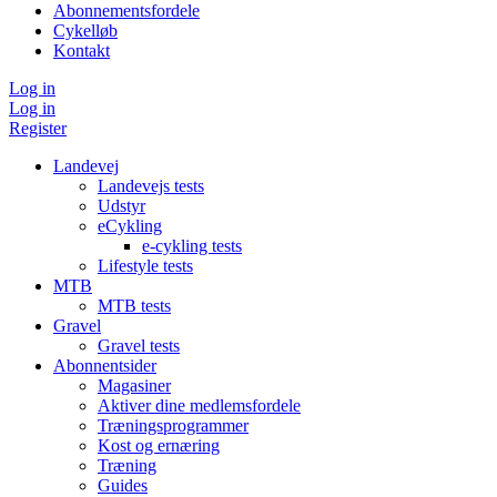
Abonnementsfordele
Cykelløb
Kontakt
Log in
Log in
Register
Landevej
Landevejs tests
Udstyr
eCykling
e-cykling tests
Lifestyle tests
MTB
MTB tests
Gravel
Gravel tests
Abonnentsider
Magasiner
Aktiver dine medlemsfordele
Træningsprogrammer
Kost og ernæring
Træning
Guides