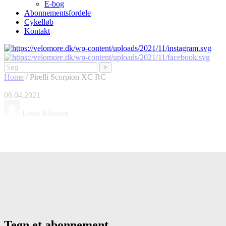
E-bog
Abonnementsfordele
Cykelløb
Kontakt
Søg
Home
/
Pirelli Scorpion XC RC
06.04.2021
Lasse Klausen
Pirelli Scorpion XC RC
Tegn et abonnement