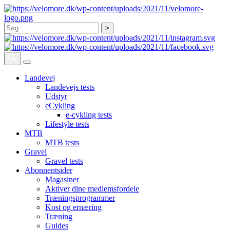
Søg
Landevej
Landevejs tests
Udstyr
eCykling
e-cykling tests
Lifestyle tests
MTB
MTB tests
Gravel
Gravel tests
Abonnentsider
Magasiner
Aktiver dine medlemsfordele
Træningsprogrammer
Kost og ernæring
Træning
Guides