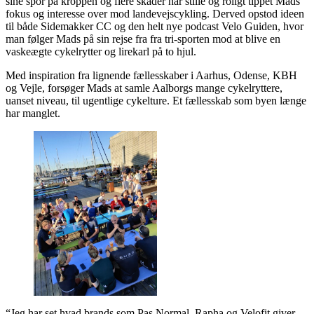
sine spor på kroppen og flere skader har stille og roligt tippet Mads’
fokus og interesse over mod landevejscykling. Derved opstod ideen
til både Sidemakker CC og den helt nye podcast Velo Guiden, hvor
man følger Mads på sin rejse fra fra tri-sporten mod at blive en
vaskeægte cykelrytter og lirekarl på to hjul.
Med inspiration fra lignende fællesskaber i Aarhus, Odense, KBH
og Vejle, forsøger Mads at samle Aalborgs mange cykelryttere,
uanset niveau, til ugentlige cykelture. Et fællesskab som byen længe
har manglet.
“Jeg har set hvad brands som Pas Normal, Rapha og Velofit giver