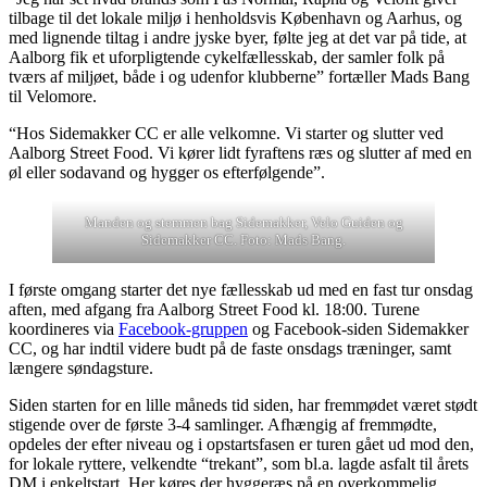
tilbage til det lokale miljø i henholdsvis København og Aarhus, og
med lignende tiltag i andre jyske byer, følte jeg at det var på tide, at
Aalborg fik et uforpligtende cykelfællesskab, der samler folk på
tværs af miljøet, både i og udenfor klubberne” fortæller Mads Bang
til Velomore.
“Hos Sidemakker CC er alle velkomne. Vi starter og slutter ved
Aalborg Street Food. Vi kører lidt fyraftens ræs og slutter af med en
øl eller sodavand og hygger os efterfølgende”.
Manden og stemmen bag Sidemakker, Velo Guiden og
Sidemakker CC. Foto: Mads Bang.
I første omgang starter det nye fællesskab ud med en fast tur onsdag
aften, med afgang fra Aalborg Street Food kl. 18:00. Turene
koordineres via
Facebook-gruppen
og Facebook-siden Sidemakker
CC, og har indtil videre budt på de faste onsdags træninger, samt
længere søndagsture.
Siden starten for en lille måneds tid siden, har fremmødet været stødt
stigende over de første 3-4 samlinger. Afhængig af fremmødte,
opdeles der efter niveau og i opstartsfasen er turen gået ud mod den,
for lokale ryttere, velkendte “trekant”, som bl.a. lagde asfalt til årets
DM i enkeltstart. Her køres der hyggeræs på en overkommelig