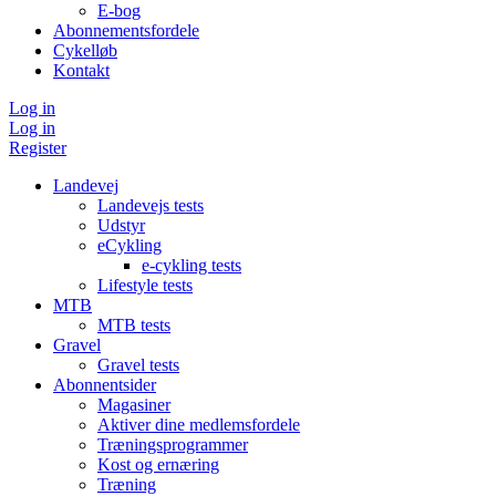
E-bog
Abonnementsfordele
Cykelløb
Kontakt
Log in
Log in
Register
Landevej
Landevejs tests
Udstyr
eCykling
e-cykling tests
Lifestyle tests
MTB
MTB tests
Gravel
Gravel tests
Abonnentsider
Magasiner
Aktiver dine medlemsfordele
Træningsprogrammer
Kost og ernæring
Træning