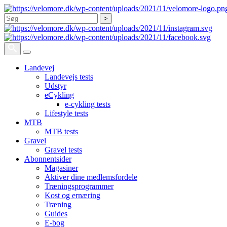
Søg
Landevej
Landevejs tests
Udstyr
eCykling
e-cykling tests
Lifestyle tests
MTB
MTB tests
Gravel
Gravel tests
Abonnentsider
Magasiner
Aktiver dine medlemsfordele
Træningsprogrammer
Kost og ernæring
Træning
Guides
E-bog