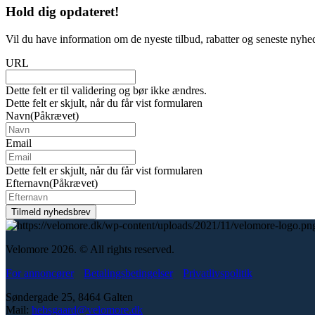
Hold dig
opdateret!
Vil du have information om de nyeste tilbud, rabatter og seneste nyhe
URL
Dette felt er til validering og bør ikke ændres.
Dette felt er skjult, når du får vist formularen
Navn
(Påkrævet)
Email
Dette felt er skjult, når du får vist formularen
Efternavn
(Påkrævet)
Velomore 2026. © All rights reserved.
For annoncører
Betalingsbetingelser
Privatlivspolitik
Søndergade 25, 8464 Galten
Mail:
hebsgaard@velomore.dk