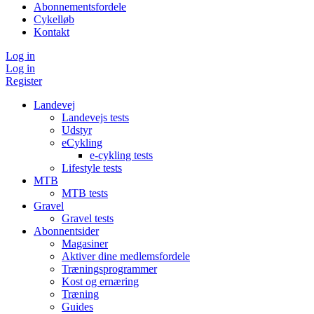
Abonnementsfordele
Cykelløb
Kontakt
Log in
Log in
Register
Landevej
Landevejs tests
Udstyr
eCykling
e-cykling tests
Lifestyle tests
MTB
MTB tests
Gravel
Gravel tests
Abonnentsider
Magasiner
Aktiver dine medlemsfordele
Træningsprogrammer
Kost og ernæring
Træning
Guides