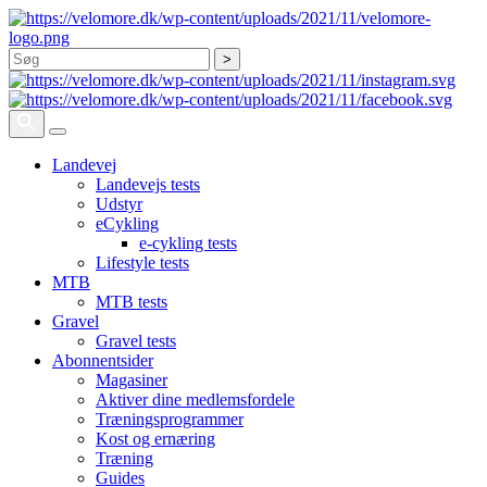
Søg
Landevej
Landevejs tests
Udstyr
eCykling
e-cykling tests
Lifestyle tests
MTB
MTB tests
Gravel
Gravel tests
Abonnentsider
Magasiner
Aktiver dine medlemsfordele
Træningsprogrammer
Kost og ernæring
Træning
Guides