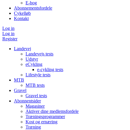
E-bog
Abonnementsfordele
Cykelløb
Kontakt
Log in
Log in
Register
Landevej
Landevejs tests
Udstyr
eCykling
e-cykling tests
Lifestyle tests
MTB
MTB tests
Gravel
Gravel tests
Abonnentsider
Magasiner
Aktiver dine medlemsfordele
Træningsprogrammer
Kost og ernæring
Træning