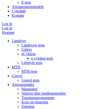
E-bog
Abonnementsfordele
Cykelløb
Kontakt
Log in
Log in
Register
Landevej
Landevejs tests
Udstyr
eCykling
e-cykling tests
Lifestyle tests
MTB
MTB tests
Gravel
Gravel tests
Abonnentsider
Magasiner
Aktiver dine medlemsfordele
Træningsprogrammer
Kost og ernæring
Træning