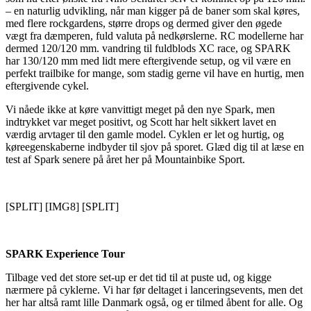
– en naturlig udvikling, når man kigger på de baner som skal køres,
med flere rockgardens, større drops og dermed giver den øgede
vægt fra dæmperen, fuld valuta på nedkørslerne. RC modellerne har
dermed 120/120 mm. vandring til fuldblods XC race, og SPARK
har 130/120 mm med lidt mere eftergivende setup, og vil være en
perfekt trailbike for mange, som stadig gerne vil have en hurtig, men
eftergivende cykel.
Vi nåede ikke at køre vanvittigt meget på den nye Spark, men
indtrykket var meget positivt, og Scott har helt sikkert lavet en
værdig arvtager til den gamle model. Cyklen er let og hurtig, og
køreegenskaberne indbyder til sjov på sporet. Glæd dig til at læse en
test af Spark senere på året her på Mountainbike Sport.
[SPLIT] [IMG8] [SPLIT]
SPARK Experience Tour
Tilbage ved det store set-up er det tid til at puste ud, og kigge
nærmere på cyklerne. Vi har før deltaget i lanceringsevents, men det
her har altså ramt lille Danmark også, og er tilmed åbent for alle. Og