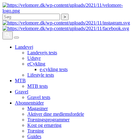
Søg
Landevej
Landevejs tests
Udstyr
eCykling
e-cykling tests
Lifestyle tests
MTB
MTB tests
Gravel
Gravel tests
Abonnentsider
Magasiner
Aktiver dine medlemsfordele
Træningsprogrammer
Kost og ernæring
Træning
Guides