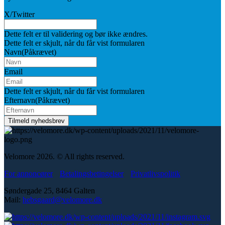
X/Twitter
Dette felt er til validering og bør ikke ændres.
Dette felt er skjult, når du får vist formularen
Navn
(Påkrævet)
Email
Dette felt er skjult, når du får vist formularen
Efternavn
(Påkrævet)
Velomore 2026. © All rights reserved.
For annoncører
Betalingsbetingelser
Privatlivspolitik
Søndergade 25, 8464 Galten
Mail:
hebsgaard@velomore.dk