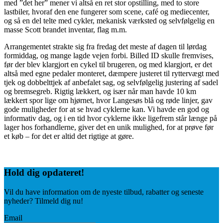
med ”det her” mener vi altså en ret stor opstilling, med to store
lastbiler, hvoraf den ene fungerer som scene, café og mediecenter,
og så en del telte med cykler, mekanisk værksted og selvfølgelig en
masse Scott brandet inventar, flag m.m.
Arrangementet strakte sig fra fredag det meste af dagen til lørdag
formiddag, og mange lagde vejen forbi. Billed ID skulle fremvises,
før der blev klargjort en cykel til brugeren, og med klargjort, er det
altså med egne pedaler monteret, dæmpere justeret til ryttervægt med
tjek og dobbelttjek af anbefalet sag, og selvfølgelig justering af sadel
og bremsegreb. Rigtig lækkert, og især når man havde 10 km
lækkert spor lige om hjørnet, hvor Langesøs blå og røde linjer, gav
gode muligheder for at se hvad cyklerne kan. Vi havde en god og
informativ dag, og i en tid hvor cyklerne ikke ligefrem står længe på
lager hos forhandlerne, giver det en unik mulighed, for at prøve før
et køb – for det er altid det rigtige at gøre.
Hold dig
opdateret!
Vil du have information om de nyeste tilbud, rabatter og seneste
nyheder? Tilmeld dig nu!
Email