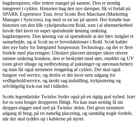
bagdæmperen, eller rettere mangel på samme. Den er nemlig
integreret i cyklen. Historien bag den nye dæmper, fik vi fortalt på
SPARK Experience Tour, hvor Scotts Ben Marchant (Marketing
Manager i Syncross), tog med os en tur på sporet. Her fortalte han
historien om den lille cykelproducent Bold, som i al ubemærkethed
havde fået lavet en super spændende løsning omkring
bagdæmperen. Den løsning var så spændende at der blev indgået et
samarbejde, og at Scott nu er hovedaktionær i Bold. Scott kalder
den nye baby for Integrated Suspension Technology, og der er flere
fordele med placeringen: Ultralavt placeret dæmper sikrer stivere
ramme omkring kranken, den er beskyttet mod støv, mudder og UV
(som giver slitage og nedbrydning af pakninger og støvmanchetter)
og man får også nemmere rengøring af cyklen. Det skal også
fungere ved service, og derfor er der lavet nem adgang for
vedligehold/service, og tænkt sag-indstilling, trykjustering og
selvfølgelig lock-out ind i billedet.
Scotts legendariske Twinloc byder også på en rigtig god nyhed. Især
for os som bruger dropperen flittigt. Nu kan man nemlig få sin
dropper-trigger med ned på Twinloc delen. Det giver nemmere
adgang til brug, på en naturlig placering, og samtidig nogle fordele,
når der skal ryddes op i kablerne på styret.