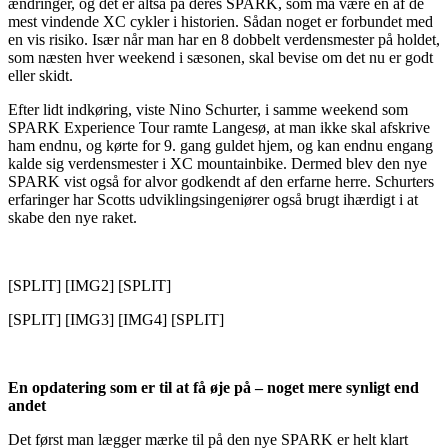
ændringer, og det er altså på deres SPARK, som må være en af de
mest vindende XC cykler i historien. Sådan noget er forbundet med
en vis risiko. Især når man har en 8 dobbelt verdensmester på holdet,
som næsten hver weekend i sæsonen, skal bevise om det nu er godt
eller skidt.
Efter lidt indkøring, viste Nino Schurter, i samme weekend som
SPARK Experience Tour ramte Langesø, at man ikke skal afskrive
ham endnu, og kørte for 9. gang guldet hjem, og kan endnu engang
kalde sig verdensmester i XC mountainbike. Dermed blev den nye
SPARK vist også for alvor godkendt af den erfarne herre. Schurters
erfaringer har Scotts udviklingsingeniører også brugt ihærdigt i at
skabe den nye raket.
[SPLIT] [IMG2] [SPLIT]
[SPLIT] [IMG3] [IMG4] [SPLIT]
En opdatering som er til at få øje på – noget mere synligt end
andet
Det først man lægger mærke til på den nye SPARK er helt klart