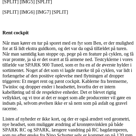
[SPLIT] [IMG5] [SPLIT]
[SPLIT] [IMG6] [IMG7] [SPLIT]
Rent cockpit
Når man kører en tur på sporet med en fyr som Ben, er der mulighed
for at få lidt ekstra guldkorn, og det var da også tilfældet på turen.
Når man samtidig kan stoppe op, pege på en feature på cyklen, og få
svar promte, ja så er det svært at få armene ned. Testcyklerne i vores
tilfælde var SPARK 900 Tuned, som er fra en af de øverste hylder i
sortimentet. Noget af det som vi lagde mærke til på cyklen, var lidt i
forlængelse af den positive oplevelse med flytningen af dropper
triggeren: Et meget rent og pænt cockpit. Kablerne fra bremserne,
Twinloc og dropper ender i headsettet, hvorfra der er intern
kabelføring ud til de respektive enheder. Det er blevet rigtig
vellykket, og vi tror at det er noget som alle producenter vil gøre en
indsats på, selvom øvelsen ikke er så nem som på asfalt og gravel
racerne.
Listen af nyheder er ikke kort, og der er også ændret ved geometri,
nye headset, som muliggør ændring af kronrørsvinklen på både
SPARK RC og SPARK, længere vandring på RC bagdæmperen,
som nu efter ønske fra Nino Schurter selv er kommet op på 120 mm.