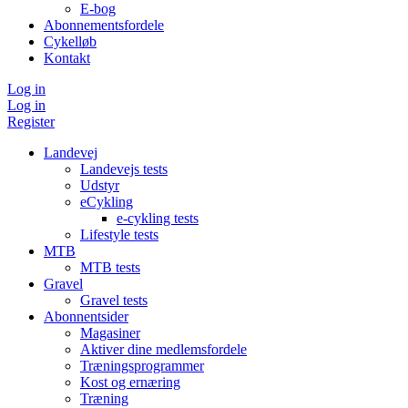
E-bog
Abonnementsfordele
Cykelløb
Kontakt
Log in
Log in
Register
Landevej
Landevejs tests
Udstyr
eCykling
e-cykling tests
Lifestyle tests
MTB
MTB tests
Gravel
Gravel tests
Abonnentsider
Magasiner
Aktiver dine medlemsfordele
Træningsprogrammer
Kost og ernæring
Træning