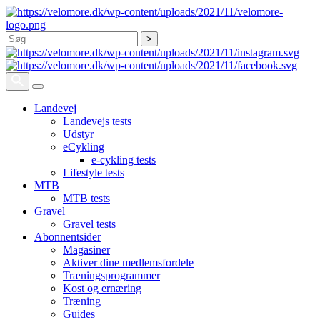
Søg
Landevej
Landevejs tests
Udstyr
eCykling
e-cykling tests
Lifestyle tests
MTB
MTB tests
Gravel
Gravel tests
Abonnentsider
Magasiner
Aktiver dine medlemsfordele
Træningsprogrammer
Kost og ernæring
Træning
Guides