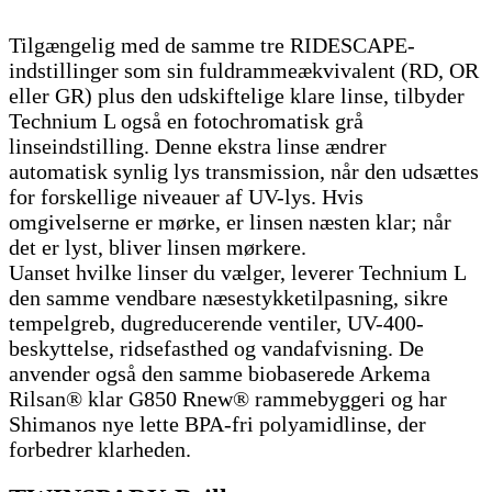
Tilgængelig med de samme tre RIDESCAPE-
indstillinger som sin fuldrammeækvivalent (RD, OR
eller GR) plus den udskiftelige klare linse, tilbyder
Technium L også en fotochromatisk grå
linseindstilling. Denne ekstra linse ændrer
automatisk synlig lys transmission, når den udsættes
for forskellige niveauer af UV-lys. Hvis
omgivelserne er mørke, er linsen næsten klar; når
det er lyst, bliver linsen mørkere.
Uanset hvilke linser du vælger, leverer Technium L
den samme vendbare næsestykketilpasning, sikre
tempelgreb, dugreducerende ventiler, UV-400-
beskyttelse, ridsefasthed og vandafvisning. De
anvender også den samme biobaserede Arkema
Rilsan® klar G850 Rnew® rammebyggeri og har
Shimanos nye lette BPA-fri polyamidlinse, der
forbedrer klarheden.