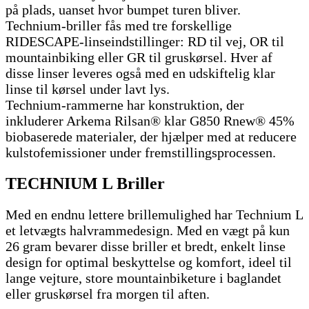
på plads, uanset hvor bumpet turen bliver.
Technium-briller fås med tre forskellige
RIDESCAPE-linseindstillinger: RD til vej, OR til
mountainbiking eller GR til gruskørsel. Hver af
disse linser leveres også med en udskiftelig klar
linse til kørsel under lavt lys.
Technium-rammerne har konstruktion, der
inkluderer Arkema Rilsan® klar G850 Rnew® 45%
biobaserede materialer, der hjælper med at reducere
kulstofemissioner under fremstillingsprocessen.
TECHNIUM L Briller
Med en endnu lettere brillemulighed har Technium L
et letvægts halvrammedesign. Med en vægt på kun
26 gram bevarer disse briller et bredt, enkelt linse
design for optimal beskyttelse og komfort, ideel til
lange vejture, store mountainbiketure i baglandet
eller gruskørsel fra morgen til aften.