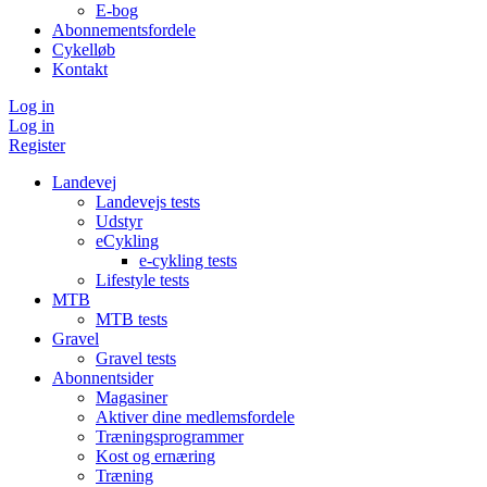
E-bog
Abonnementsfordele
Cykelløb
Kontakt
Log in
Log in
Register
Landevej
Landevejs tests
Udstyr
eCykling
e-cykling tests
Lifestyle tests
MTB
MTB tests
Gravel
Gravel tests
Abonnentsider
Magasiner
Aktiver dine medlemsfordele
Træningsprogrammer
Kost og ernæring
Træning