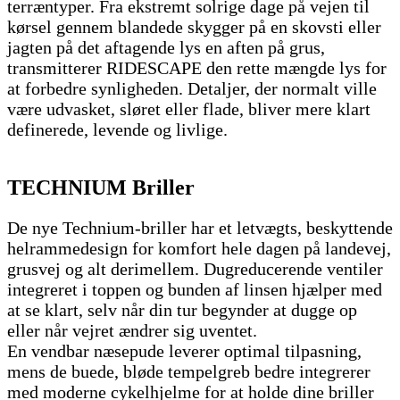
terræntyper. Fra ekstremt solrige dage på vejen til
kørsel gennem blandede skygger på en skovsti eller
jagten på det aftagende lys en aften på grus,
transmitterer RIDESCAPE den rette mængde lys for
at forbedre synligheden. Detaljer, der normalt ville
være udvasket, sløret eller flade, bliver mere klart
definerede, levende og livlige.
TECHNIUM Briller
De nye Technium-briller har et letvægts, beskyttende
helrammedesign for komfort hele dagen på landevej,
grusvej og alt derimellem. Dugreducerende ventiler
integreret i toppen og bunden af ​​linsen hjælper med
at se klart, selv når din tur begynder at dugge op
eller når vejret ændrer sig uventet.
En vendbar næsepude leverer optimal tilpasning,
mens de buede, bløde tempelgreb bedre integrerer
med moderne cykelhjelme for at holde dine briller