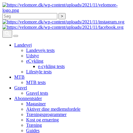
Søg
Landevej
Landevejs tests
Udstyr
eCykling
e-cykling tests
Lifestyle tests
MTB
MTB tests
Gravel
Gravel tests
Abonnentsider
Magasiner
Aktiver dine medlemsfordele
Træningsprogrammer
Kost og ernæring
Træning
Guides