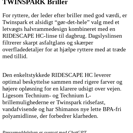
TWINSPARK Briller
For ryttere, der leder efter briller med god værdi, er
Twinspark et alsidigt “gør-det-hele” valg med et
letvægts halvrammedesign kombineret med en
RIDESCAPE HC-linse til dagbrug. Dagslyslinsen
filtrerer skarpt asfaltglans og skærper
overfladedetaljer for at hjælpe ryttere med at træde
med tillid.
Den enkeltstykkede RIDESCAPE HC leverer
optimal beskyttelse sammen med rigere farver og
højere opløsning for en klarere udsigt over vejen.
Ligesom Technium- og Technium L-
brillemulighederne er Twinspark ridsefast,
vandafvisende og har Shimanos nye lette BPA-fri
polyamidlinse, der forbedrer klarheden.
Pressemeddelelsen er oversat med ChatGPT.