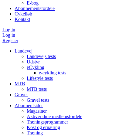
E-bog
Abonnementsfordele
Cykelløb
Kontakt
Log in
Log in
Register
Landevej
Landevejs tests
Udstyr
eCykling
e-cykling tests
Lifestyle tests
MTB
MTB tests
Gravel
Gravel tests
Abonnentsider
Magasiner
Aktiver dine medlemsfordele
Træningsprogrammer
Kost og ernæring
Træning