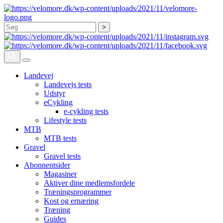
Søg
Landevej
Landevejs tests
Udstyr
eCykling
e-cykling tests
Lifestyle tests
MTB
MTB tests
Gravel
Gravel tests
Abonnentsider
Magasiner
Aktiver dine medlemsfordele
Træningsprogrammer
Kost og ernæring
Træning
Guides