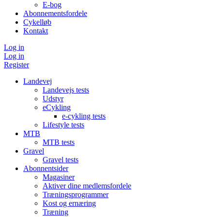
E-bog
Abonnementsfordele
Cykelløb
Kontakt
Log in
Log in
Register
Landevej
Landevejs tests
Udstyr
eCykling
e-cykling tests
Lifestyle tests
MTB
MTB tests
Gravel
Gravel tests
Abonnentsider
Magasiner
Aktiver dine medlemsfordele
Træningsprogrammer
Kost og ernæring
Træning