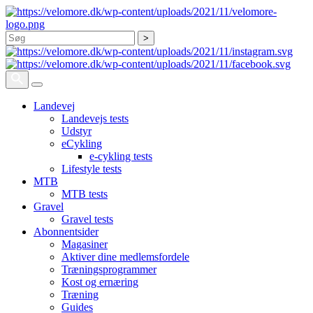
Søg
Landevej
Landevejs tests
Udstyr
eCykling
e-cykling tests
Lifestyle tests
MTB
MTB tests
Gravel
Gravel tests
Abonnentsider
Magasiner
Aktiver dine medlemsfordele
Træningsprogrammer
Kost og ernæring
Træning
Guides