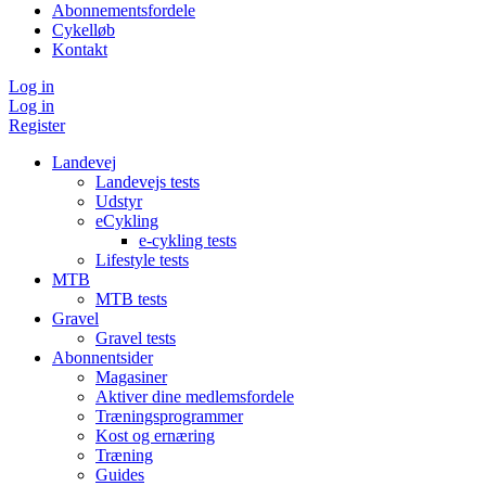
Abonnementsfordele
Cykelløb
Kontakt
Log in
Log in
Register
Landevej
Landevejs tests
Udstyr
eCykling
e-cykling tests
Lifestyle tests
MTB
MTB tests
Gravel
Gravel tests
Abonnentsider
Magasiner
Aktiver dine medlemsfordele
Træningsprogrammer
Kost og ernæring
Træning
Guides