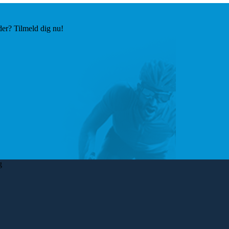
der? Tilmeld dig nu!