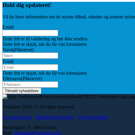
Hold dig
opdateret!
Vil du have information om de nyeste tilbud, rabatter og seneste nyhe
Email
Dette felt er til validering og bør ikke ændres.
Dette felt er skjult, når du får vist formularen
Navn
(Påkrævet)
Email
Dette felt er skjult, når du får vist formularen
Efternavn
(Påkrævet)
Velomore 2026. © All rights reserved.
For annoncører
Betalingsbetingelser
Privatlivspolitik
Søndergade 25, 8464 Galten
Mail:
hebsgaard@velomore.dk