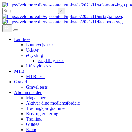
Søg
Landevej
Landevejs tests
Udstyr
eCykling
e-cykling tests
Lifestyle tests
MTB
MTB tests
Gravel
Gravel tests
Abonnentsider
Magasiner
Aktiver dine medlemsfordele
Træningsprogrammer
Kost og ernæring
Træning
Guides
E-bog