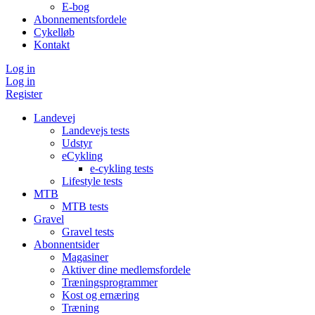
E-bog
Abonnementsfordele
Cykelløb
Kontakt
Log in
Log in
Register
Landevej
Landevejs tests
Udstyr
eCykling
e-cykling tests
Lifestyle tests
MTB
MTB tests
Gravel
Gravel tests
Abonnentsider
Magasiner
Aktiver dine medlemsfordele
Træningsprogrammer
Kost og ernæring
Træning