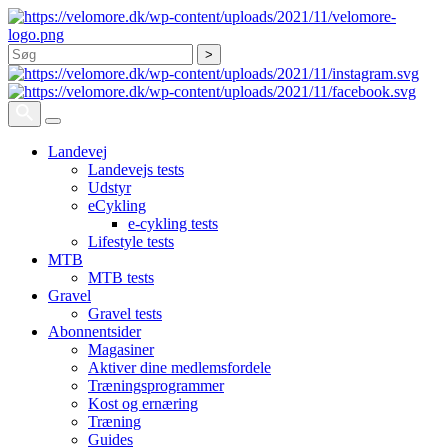
Søg
Landevej
Landevejs tests
Udstyr
eCykling
e-cykling tests
Lifestyle tests
MTB
MTB tests
Gravel
Gravel tests
Abonnentsider
Magasiner
Aktiver dine medlemsfordele
Træningsprogrammer
Kost og ernæring
Træning
Guides