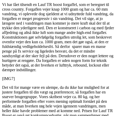
Vi har fået tilsendt en Lauf TR boost forgaffel, som er beregnet til
cross country. Forgaflen vejer knap 1000 gram og har ca. 60 mm
vandring, vi oplevede dog sjældent at vi udnyttede fuld vandring, da
forgaflen er meget progressiv i sin vandring. Det vil sige, at jo
længere ned i vandringen man kommer jo mere kraft skal der til at
trykke den yderligere ned. Den er konstrueret i carbon og med fjeder
affjedring og altså ikke luft som mange andre high-end forgafler.
Konstruktionen gør selvfølgelig forgaflen utrolig let, som beskrevet
ovenfor vejer den kun ca. 1000 gram, men det gør også, at den er
fuldstændig vedligeholdelsesfri. Så derfor sparer man en masse
penge på fx service og ligeledes besvær, da det er mindre
sandsynligt at der sker fejl på den. Derudover er den noget lettere og
hurtigere at rengøre. Da forgaflen er uden nogen form for teknik
betyder det også, at der hverken er lufttryk, rebound, lockout eller
dæmper indstillinger.
[IMG7]
Det vil for mange være en ulempe, da du ikke har mulighed for at
justere forgaflen til din vægt og præferencer, så forgaflen har en
snæver brugergruppe. Vores skribent vejer ca. 80 kg. og her
performede forgaflen efter vores mening optimalt forstået på den
måde, at man hverken røg hele vejen igennem vandringen, men
heller ikke havde problemer med at komme ned. Prisen for Lauf TR
Boost er også ret konkurrencedygtig, når man sammenligner med