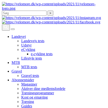
Søg
Landevej
Landevejs tests
Udstyr
eCykling
e-cykling tests
Lifestyle tests
MTB
MTB tests
Gravel
Gravel tests
Abonnentsider
Magasiner
Aktiver dine medlemsfordele
Træningsprogrammer
Kost og ernæring
Træning
Guides