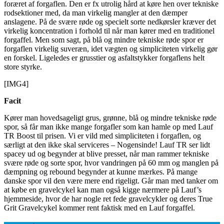
foræret af forgaflen. Den er fx utrolig hård at køre hen over tekniske
rodsektioner med, da man virkelig mangler at den dæmper
anslagene. På de svære røde og specielt sorte nedkørsler kræver det
virkelig koncentration i forhold til når man kører med en traditionel
forgaffel. Men som sagt, på blå og mindre tekniske røde spor er
forgaflen virkelig suveræn, idet vægten og simpliciteten virkelig gør
en forskel. Ligeledes er grusstier og asfaltstykker forgaflens helt
store styrke.
[IMG4]
Facit
Kører man hovedsageligt grus, grønne, blå og mindre tekniske røde
spor, så får man ikke mange forgafler som kan hamle op med Lauf
TR Boost til prisen. Vi er vild med simpliciteten i forgaflen, og
særligt at den ikke skal serviceres – Nogensinde! Lauf TR ser lidt
spacey ud og begynder at blive presset, når man rammer tekniske
svære røde og sorte spor, hvor vandringen på 60 mm og manglen på
dæmpning og rebound begynder at kunne mærkes. På mange
danske spor vil den være mere end rigeligt. Går man med tanker om
at købe en gravelcykel kan man også kigge nærmere på Lauf’s
hjemmeside, hvor de har nogle ret fede gravelcykler og deres True
Grit Gravelcykel kommer rent faktisk med en Lauf forgaffel.