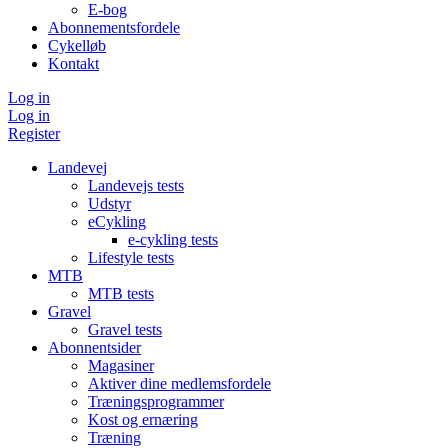
E-bog
Abonnementsfordele
Cykelløb
Kontakt
Log in
Log in
Register
Landevej
Landevejs tests
Udstyr
eCykling
e-cykling tests
Lifestyle tests
MTB
MTB tests
Gravel
Gravel tests
Abonnentsider
Magasiner
Aktiver dine medlemsfordele
Træningsprogrammer
Kost og ernæring
Træning