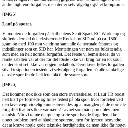
andre high-end forgafler, men der er selvfølgelig også et kompromis.
[IMG5]
Lauf på sporet.
Vi monterede forgaflen på skribentens Scott Spark RC Worldcup og
skiftede dermed den eksisterende Rockshox SID ud på ca. 1500
gram og med 100 mm vandring samt alle de normale features og
indstillinger som en SID har. Monteringen var nem og fuldstændig
som med en helt normal forgaffel. Det første vi bemærkede, da vi
ramte asfalten var at der for det første ikke var brug for en lockout,
da der stort set ikke var nogen pedalbob. Derudover føltes forgaflen
stiv. I testperioden testede vi selvfølgelig forgaflen på alle tænkelige
danske spor fra de helt lette blå til de svære sorte.
[IMG6]
Det kommer nok ikke som den store overraskelse, at Lauf TR boost
helt klart performede og føltes fedest på blå spor, hvor fordelen ved
den lave vægt virkelig kunne anvendes og at manglen på de normale
forgaffel features ikke var nær så savnet som når sporet blev mere
teknisk. Når vi ramte de røde og sorte spor havde forgaflen ikke
noget problem med at håndtere sporene, men for føreren begyndte
det at kræve nogle gode tekniske færdigheder, da man ikke får noget